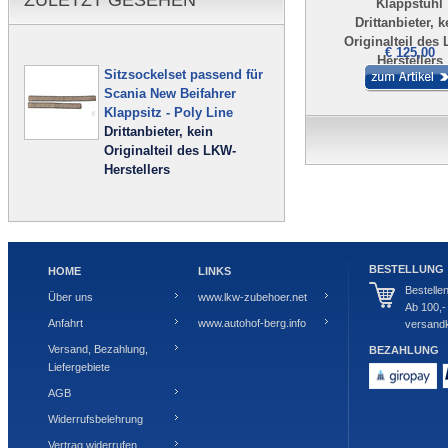
ZULETZT GESEHEN
Klappstuhl
Drittanbieter, k
Originalteil des
€ 125,00
Herstellers
Sitzsockelset passend für
Scania New Beifahrer
Klappsitz - Poly Line
Drittanbieter, kein
Originalteil des LKW-
Herstellers
BESTELLUNG
HOME
LINKS
Bestelle
Über uns
www.lkw-zubehoer.net
Ab 100,-
Anfahrt
www.autohof-berg.info
versandk
Versand, Bezahlung,
BEZAHLUNG
Liefergebiete
AGB
Widerrufsbelehrung
Vertrag widerrufen