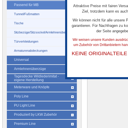
Passend für MB
Attraktive Preise mit fairen Vers
Ziel, trotzdem kann es auch
Tunnel/Fußmatten
Wir können nicht für alle unsere
Farbmuster Poly Stepp
Farbmust
Tische
garantieren. Für Nachfragen zu ko
der Seite angegeb
Sitzbezüge/Sitzsockel/Armlehnenüberzug
Wir weisen unsere Kunden ausdrückl
Türverkleidungen
um Zubehör von Drittanbietern han
Armaturenabdeckungen
KEINE ORIGINALTEIL
Universal
Armlehnenüberzüge
Tagesdecke Wildlederimitat -
eigene Herstellung
Meterware und Knöpfe
Poly Line
PU Light Line
Produziert by LKW Zubehör
Premium Line