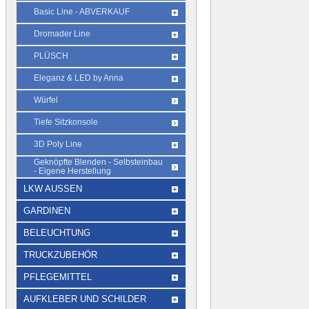
Basic Line - ABVERKAUF
Dromader Line
PLÜSCH
Eleganz & LED by Anna
Würfel
Tiefe Sitzkonsole
3D Poly Line
Geknöpfte Blenden - Selbsteinbau
- Eigene Herstellung
LKW AUSSEN
GARDINEN
BELEUCHTUNG
TRUCKZUBEHÖR
PFLEGEMITTEL
AUFKLEBER UND SCHILDER