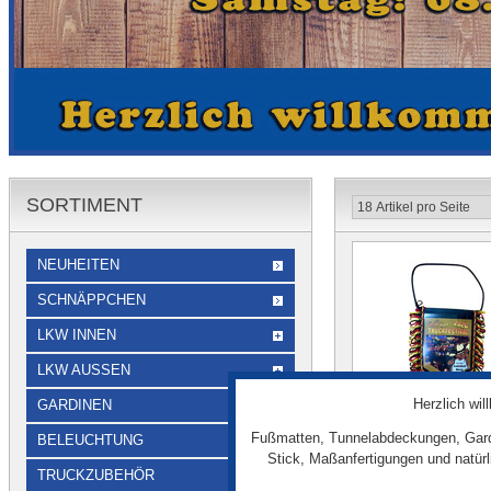
SORTIMENT
NEUHEITEN
SCHNÄPPCHEN
LKW INNEN
LKW AUSSEN
Herzlich wi
GARDINEN
Fußmatten, Tunnelabdeckungen, Gard
BELEUCHTUNG
Fan-Wimpel "Berg
Stick, Maßanfertigungen und natür
TRUCKZUBEHÖR
2026"