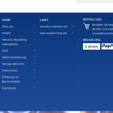
BESTELLUNG
HOME
LINKS
Bestellen Sie be
Über uns
www.lkw-zubehoer.net
Ab 100,- Euro lie
Anfahrt
www.autohof-berg.info
versandkostenfre
Versand, Bezahlung,
BEZAHLUNG
Liefergebiete
AGB
Widerrufsbelehrung
Vertrag widerrufen
Datenschutz
Erklärung zur
Barrierefreiheit
Impressum