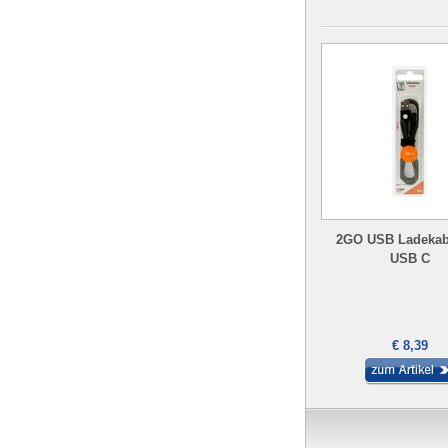
2GO USB Ladekab
USB C
€ 8,39