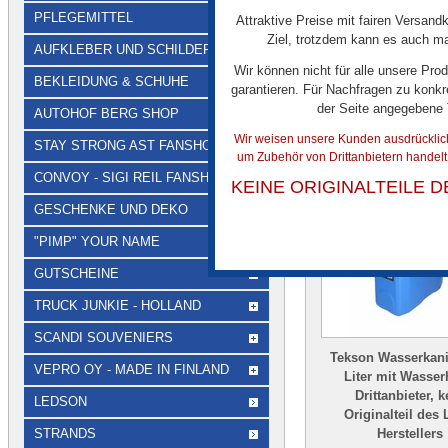
PFLEGEMITTEL
Attraktive Preise mit fairen Versandk
Ziel, trotzdem kann es auch mal
AUFKLEBER UND SCHILDER
Wir können nicht für alle unsere Pro
€ 5,00
BEKLEIDUNG & SCHUHE
garantieren. Für Nachfragen zu konkr
der Seite angegebene
AUTOHOF BERG SHOP
Wir weisen unsere Kunden ausdrücklich 
STAY STRONG AST FANSHOP
um Zubehör von Drittanbietern handel
CONVOY - SIGI REIL FANSHOP
KEINE ORIGINALTEILE 
GESCHENKE UND DEKO
"PIMP" YOUR NAME
GUTSCHEINE
TRUCK JUNKIE - HOLLAND
SCANDI SOUVENIERS
Tekson Wasserkani
VEPRO OY - MADE IN FINLAND
Liter mit Wasse
Drittanbieter, k
LEDSON
Originalteil des
STRANDS
Herstellers