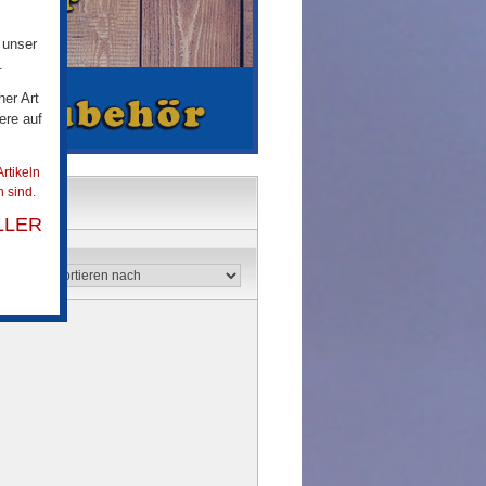
 unser
.
her Art
ere auf
rtikeln
 sind.
LLER