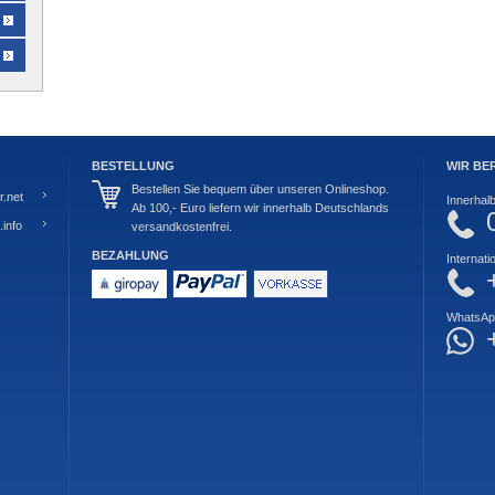
BESTELLUNG
WIR BE
Bestellen Sie bequem über unseren Onlineshop.
.net
Innerhal
Ab 100,- Euro liefern wir innerhalb Deutschlands
info
versandkostenfrei.
BEZAHLUNG
Internati
WhatsAp