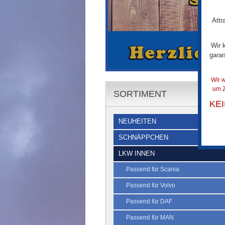
Attr
Wir 
garan
Wir w
um Z
SORTIMENT
KE
NEUHEITEN
SCHNÄPPCHEN
LKW INNEN
Passend für Scania
Passend für Volvo
Passend für DAF
Passend für MAN