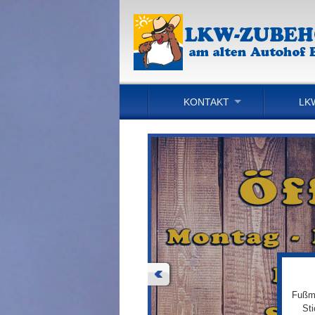
KONTAKT
LK
Fußma
St