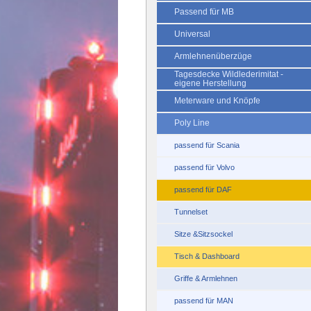
Passend für MB
Universal
Armlehnenüberzüge
Tagesdecke Wildlederimitat -
eigene Herstellung
Meterware und Knöpfe
Poly Line
passend für Scania
passend für Volvo
passend für DAF
Tunnelset
Sitze &Sitzsockel
Tisch & Dashboard
Griffe & Armlehnen
passend für MAN