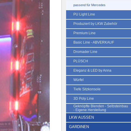
passend für Mercedes
PU Light Line
Produziert by LKW Zubehör
Premium Line
Basic Line - ABVERKAUF
Dromader Line
PLÜSCH
Eleganz & LED by Anna
Würfel
Tiefe Sitzkonsole
3D Poly Line
Geknöpfte Blenden - Selbsteinbau
- Eigene Herstellung
LKW AUSSEN
GARDINEN