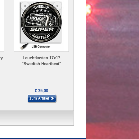
ry
Leuchtkasten 17x17
"Swedish Heartbeat"
€ 35,00