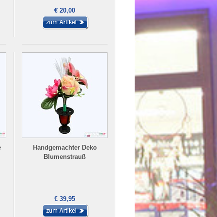
€ 20,00
e
Handgemachter Deko
Blumenstrauß
€ 39,95