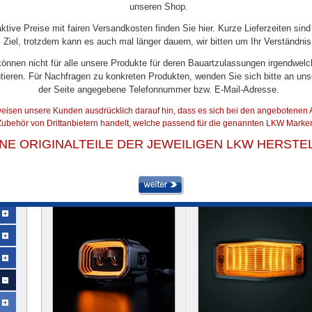
unseren Shop.
aktive Preise mit fairen Versandkosten finden Sie hier. Kurze Lieferzeiten sind
Ziel, trotzdem kann es auch mal länger dauern, wir bitten um Ihr Verständnis
können nicht für alle unsere Produkte für deren Bauartzulassungen irgendwelc
tieren. Für Nachfragen zu konkreten Produkten, wenden Sie sich bitte an uns
der Seite angegebene Telefonnummer bzw. E-Mail-Adresse.
eisen unsere Kunden ausdrücklich darauf hin, dass es sich bei den angebotenen A
ubehör von Drittanbietern handelt, welche passend für die genannten LKW Marken
BELEUCHTUNG
INE ORIGINALTEILE DER JEWEILIGEN LKW HERSTE
Artikel 1 bis 18