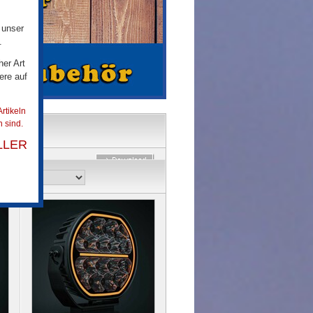
 unser
.
her Art
ere auf
rtikeln
 sind.
LLER