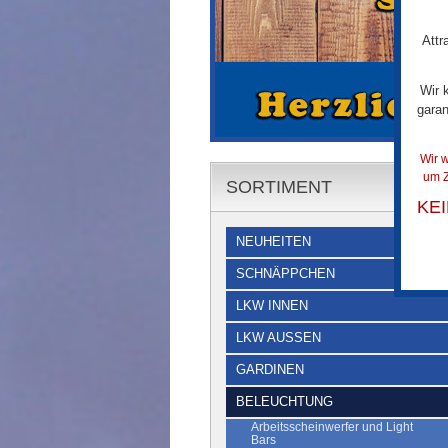
Attr
Wir 
garan
Wir w
um Z
SORTIMENT
KE
NEUHEITEN
SCHNÄPPCHEN
LKW INNEN
LKW AUSSEN
GARDINEN
BELEUCHTUNG
Arbeitsscheinwerfer und Light
Bars