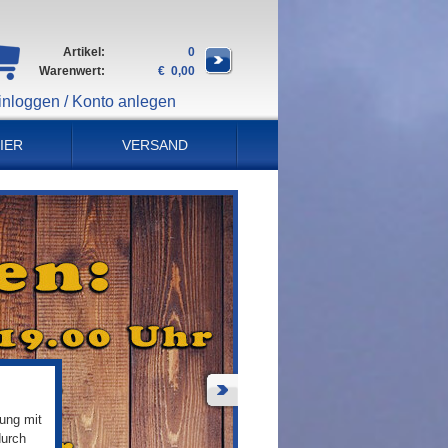
Artikel:
0
Warenwert:
€ 0,00
inloggen / Konto anlegen
IER
VERSAND
ung mit
durch