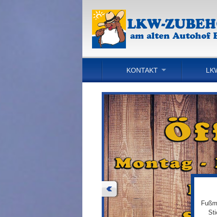
KONTAKT
LK
Fußma
St