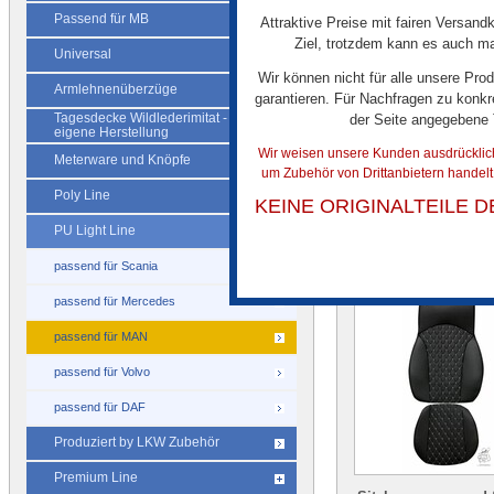
Passend für MB
Attraktive Preise mit fairen Versandk
Sitzbezug passend 
Ziel, trotzdem kann es auch mal
Universal
TGX ab Bj. 2020 Be
Wir können nicht für alle unsere Pro
mit Gurt - PU Ligh
Armlehnenüberzüge
garantieren. Für Nachfragen zu konkr
Drittanbieter, k
Tagesdecke Wildlederimitat -
der Seite angegebene
Originalteil des
eigene Herstellung
Herstellers
Wir weisen unsere Kunden ausdrücklich 
Meterware und Knöpfe
um Zubehör von Drittanbietern handel
€ 90,00
Poly Line
KEINE ORIGINALTEILE 
PU Light Line
passend für Scania
passend für Mercedes
passend für MAN
passend für Volvo
passend für DAF
Produziert by LKW Zubehör
Premium Line