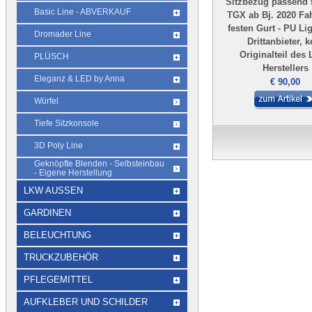
Sitzbezug passend 
Basic Line - ABVERKAUF
TGX ab Bj. 2020 Fa
festen Gurt - PU Li
Dromader Line
Drittanbieter, k
Originalteil des
PLÜSCH
Herstellers
Eleganz & LED by Anna
€ 90,00
Würfel
Tiefe Sitzkonsole
3D Poly Line
Geknöpfte Blenden - Selbsteinbau
- Eigene Herstellung
LKW AUSSEN
GARDINEN
BELEUCHTUNG
TRUCKZUBEHÖR
PFLEGEMITTEL
AUFKLEBER UND SCHILDER