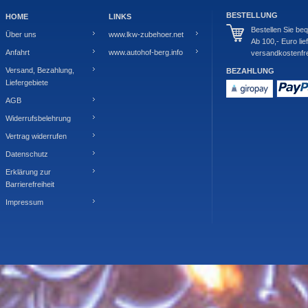
BESTELLUNG
HOME
LINKS
Bestellen Sie be
Über uns
www.lkw-zubehoer.net
Ab 100,- Euro lie
Anfahrt
www.autohof-berg.info
versandkostenfre
Versand, Bezahlung,
BEZAHLUNG
Liefergebiete
AGB
Widerrufsbelehrung
Vertrag widerrufen
Datenschutz
Erklärung zur
Barrierefreiheit
Impressum