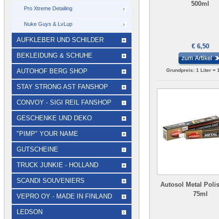
500ml
Pro Xtreme Detailing
Nuke Guys & LvLup
AUFKLEBER UND SCHILDER
€ 6,50
BEKLEIDUNG & SCHUHE
AUTOHOF BERG SHOP
Grundpreis: 1 Liter = 
STAY STRONG AST FANSHOP
CONVOY - SIGI REIL FANSHOP
GESCHENKE UND DEKO
"PIMP" YOUR NAME
GUTSCHEINE
TRUCK JUNKIE - HOLLAND
SCANDI SOUVENIERS
Autosol Metal Poli
75ml
VEPRO OY - MADE IN FINLAND
LEDSON