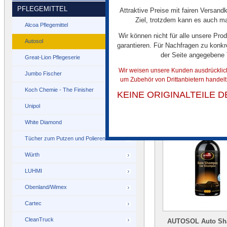
PFLEGEMITTEL
Attraktive Preise mit fairen Versandk
Ziel, trotzdem kann es auch mal
Autosol Felgenrein
Alcoa Pflegemittel
HIGH PERFORM
Wir können nicht für alle unsere Pro
Autosol
500ml
garantieren. Für Nachfragen zu konkr
der Seite angegebene
Great-Lion Pflegeserie
Wir weisen unsere Kunden ausdrücklich 
Jumbo Fischer
€ 14,50
um Zubehör von Drittanbietern handel
Koch Chemie - The Finisher
KEINE ORIGINALTEILE 
Grundpreis: 1 Liter = 
Unipol
White Diamond
Tücher zum Putzen und Polieren
Würth
LUHMI
Obenland/Wimex
Cartec
CleanTruck
AUTOSOL Auto S