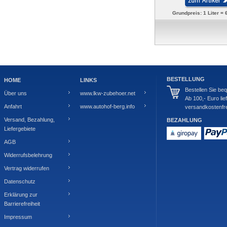
Grundpreis: 1 Liter = 
BESTELLUNG
HOME
LINKS
Bestellen Sie be
Über uns
www.lkw-zubehoer.net
Ab 100,- Euro lie
Anfahrt
www.autohof-berg.info
versandkostenfre
Versand, Bezahlung,
BEZAHLUNG
Liefergebiete
AGB
Widerrufsbelehrung
Vertrag widerrufen
Datenschutz
Erklärung zur
Barrierefreiheit
Impressum