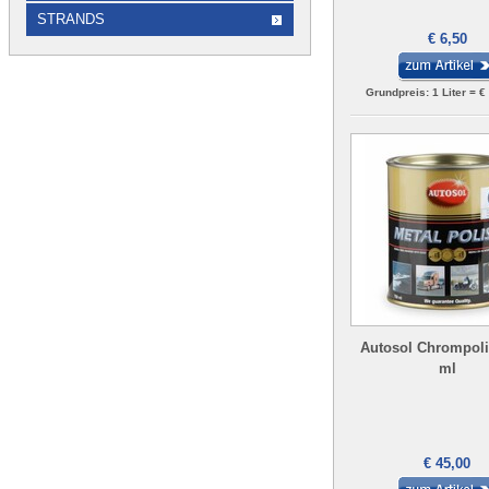
STRANDS
€ 6,50
Grundpreis: 1 Liter = €
Autosol Chrompoli
ml
€ 45,00