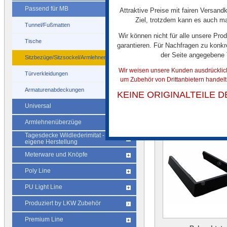
Passend für MB
Attraktive Preise mit fairen Versandk
Sitzsockel PAAR p
Ziel, trotzdem kann es auch mal
Tunnel/Fußmatten
für Actros MP4
Wir können nicht für alle unsere Pro
Beifahrer Klappst
Tische
garantieren. Für Nachfragen zu konkr
Dromader Li
der Seite angegebene
Drittanbieter, k
Sitzbezüge/Sitzsockel/Armlehnenüberzug
Originalteil des
Wir weisen unsere Kunden ausdrücklich 
Türverkleidungen
Herstellers
um Zubehör von Drittanbietern handel
€ 35,00
Armaturenabdeckungen
KEINE ORIGINALTEILE 
Universal
Armlehnenüberzüge
Tagesdecke Wildlederimitat -
eigene Herstellung
Meterware und Knöpfe
Poly Line
PU Light Line
Produziert by LKW Zubehör
Premium Line