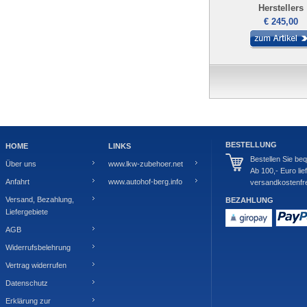
Herstellers
€ 245,00
BESTELLUNG
HOME
LINKS
Bestellen Sie be
Über uns
www.lkw-zubehoer.net
Ab 100,- Euro lie
Anfahrt
www.autohof-berg.info
versandkostenfre
Versand, Bezahlung,
BEZAHLUNG
Liefergebiete
AGB
Widerrufsbelehrung
Vertrag widerrufen
Datenschutz
Erklärung zur