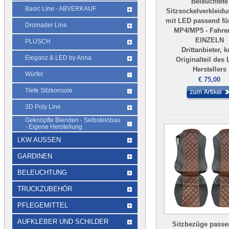
Beleuchtete
Basic Line - ABVERKAUF
Sitzsockelverkleid
mit LED passend fü
Dromader Line
MP4/MP5 - Fahrer
EINZELN
PLÜSCH
Drittanbieter, k
Eleganz & LED by Anna
Originalteil des
Herstellers
Würfel
€ 75,00
Tiefe Sitzkonsole
3D Poly Line
Geknöpfte Blenden - Selbsteinbau
- Eigene Herstellung
LKW AUSSEN
GARDINEN
BELEUCHTUNG
TRUCKZUBEHÖR
PFLEGEMITTEL
AUFKLEBER UND SCHILDER
Sitzbezüge passe