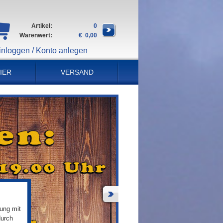
Artikel:
0
Warenwert:
€ 0,00
inloggen / Konto anlegen
IER
VERSAND
ung mit
durch