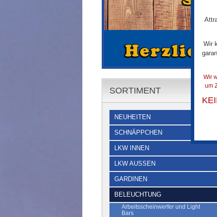
Attr
Wir 
garan
Wir w
um Z
SORTIMENT
KE
NEUHEITEN
SCHNÄPPCHEN
LKW INNEN
LKW AUSSEN
GARDINEN
BELEUCHTUNG
Arbeitsscheinwerfer und Light
Bars