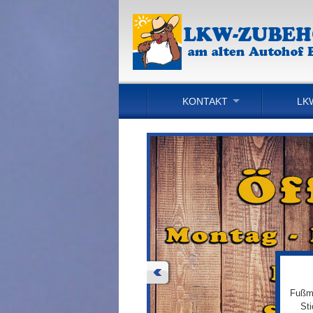
KONTAKT
LK
Fußma
St