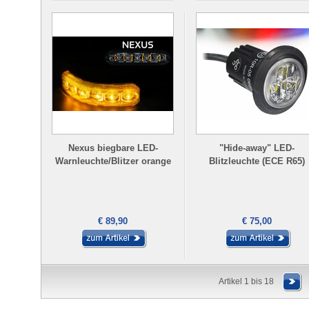
Nexus biegbare LED-
"Hide-away" LED-
Warnleuchte/Blitzer orange
Blitzleuchte (ECE R65)
€ 89,90
€ 75,00
Artikel 1 bis 18