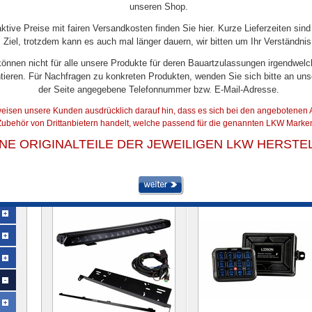
unseren Shop.
aktive Preise mit fairen Versandkosten finden Sie hier. Kurze Lieferzeiten sind
Ziel, trotzdem kann es auch mal länger dauern, wir bitten um Ihr Verständnis
können nicht für alle unsere Produkte für deren Bauartzulassungen irgendwelc
tieren. Für Nachfragen zu konkreten Produkten, wenden Sie sich bitte an uns
der Seite angegebene Telefonnummer bzw. E-Mail-Adresse.
eisen unsere Kunden ausdrücklich darauf hin, dass es sich bei den angebotenen A
ubehör von Drittanbietern handelt, welche passend für die genannten LKW Marken
DIODHUSET LEDSON AUS SCHWEDEN
INE ORIGINALTEILE DER JEWEILIGEN LKW HERSTE
Artikel 1 bis 18