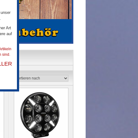
 unser
.
her Art
ere auf
rtikeln
 sind.
LLER