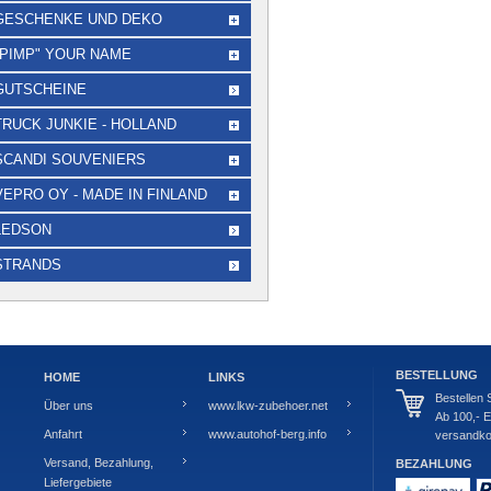
GESCHENKE UND DEKO
"PIMP" YOUR NAME
GUTSCHEINE
TRUCK JUNKIE - HOLLAND
SCANDI SOUVENIERS
VEPRO OY - MADE IN FINLAND
LEDSON
STRANDS
BESTELLUNG
HOME
LINKS
Bestellen
Über uns
www.lkw-zubehoer.net
Ab 100,- E
Anfahrt
www.autohof-berg.info
versandkos
Versand, Bezahlung,
BEZAHLUNG
Liefergebiete