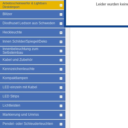
Arbeitsscheinwerfer & Lightbars
Leider wurden keine
Direktimport
Blitzer
Diodhuset Ledson aus Schweden
Heckleuchte
Innen Schilder/Spiegel/Deko
Innenbeleuchtung zum
Selbsteinbau
Kabel und Zubehör
Kennzeichenleuchte
Kompaktlampen
LED einzeln mit Kabel
LED Strips
Lichtleisten
Markierung und Umriss
Pendel- oder Schleuderleuchten