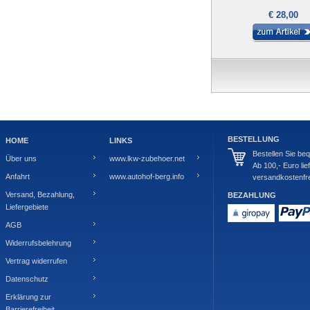
€ 28,00
BESTELLUNG
HOME
LINKS
Bestellen Sie be
Über uns
www.lkw-zubehoer.net
Ab 100,- Euro lie
Anfahrt
www.autohof-berg.info
versandkostenfre
Versand, Bezahlung,
BEZAHLUNG
Liefergebiete
AGB
Widerrufsbelehrung
Vertrag widerrufen
Datenschutz
Erklärung zur
Barrierefreiheit