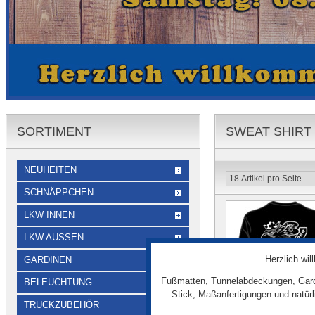
SORTIMENT
SWEAT SHIRT 
NEUHEITEN
SCHNÄPPCHEN
LKW INNEN
LKW AUSSEN
Herzlich wi
GARDINEN
Fußmatten, Tunnelabdeckungen, Gard
BELEUCHTUNG
Stick, Maßanfertigungen und natür
TRUCKZUBEHÖR