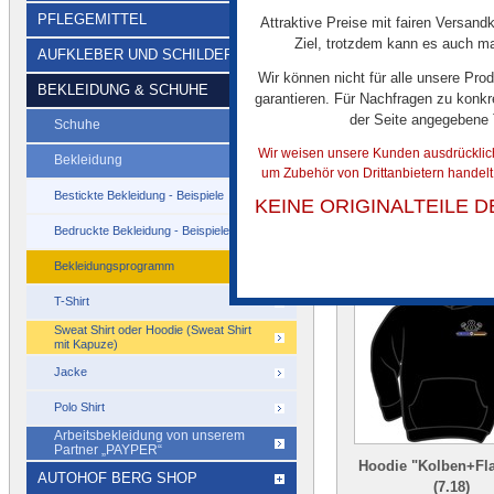
PFLEGEMITTEL
Attraktive Preise mit fairen Versandk
Sweat Shirt "Old S
Ziel, trotzdem kann es auch mal
AUFKLEBER UND SCHILDER
Super" Übergrößen
Wir können nicht für alle unsere Pro
BEKLEIDUNG & SCHUHE
garantieren. Für Nachfragen zu konkr
der Seite angegebene
Schuhe
Wir weisen unsere Kunden ausdrücklich 
€ 33,00
Bekleidung
um Zubehör von Drittanbietern handel
Bestickte Bekleidung - Beispiele
KEINE ORIGINALTEILE 
Bedruckte Bekleidung - Beispiele
Bekleidungsprogramm
T-Shirt
Sweat Shirt oder Hoodie (Sweat Shirt
mit Kapuze)
Jacke
Polo Shirt
Arbeitsbekleidung von unserem
Partner „PAYPER“
Hoodie "Kolben+F
AUTOHOF BERG SHOP
(7.18)