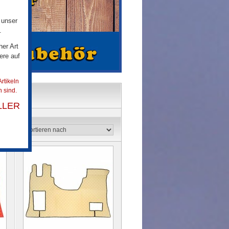
 unser
.
her Art
ere auf
rtikeln
 sind.
LLER