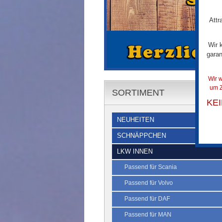
Attr
Wir 
garan
Wir w
um Z
SORTIMENT
KE
NEUHEITEN
SCHNÄPPCHEN
LKW INNEN
Passend für Scania
Passend für Volvo
Passend für DAF
Passend für MAN