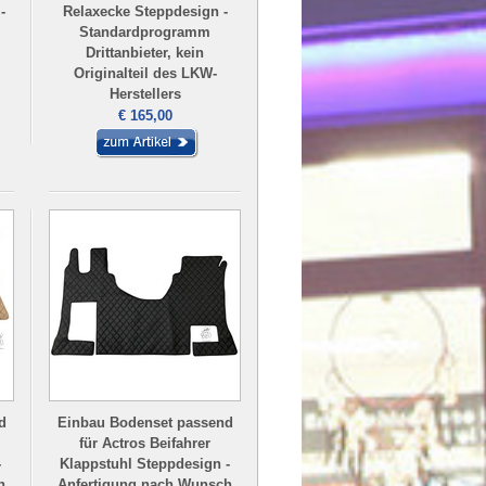
-
Relaxecke Steppdesign -
Standardprogramm
Drittanbieter, kein
Originalteil des LKW-
Herstellers
€ 165,00
d
Einbau Bodenset passend
für Actros Beifahrer
-
Klappstuhl Steppdesign -
h
Anfertigung nach Wunsch