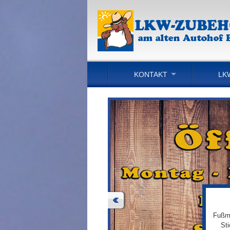
KONTAKT
LK
Fußma
St