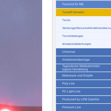
Passend für MB
Tunnel/Fußmatten
Tische
Sitzbezüge/Sitzsockel/Armlehnenüberzu
Türverkleidungen
Armaturenabdeckungen
Universal
Armlehnenüberzüge
Tagesdecke Wildlederimitat -
eigene Herstellung
Meterware und Knöpfe
Poly Line
PU Light Line
Produziert by LKW Zubehör
Premium Line