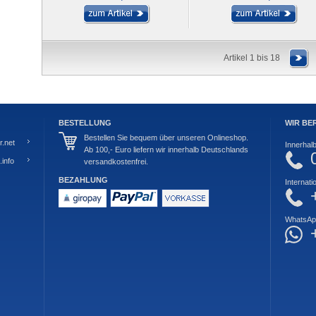
Artikel 1 bis 18
BESTELLUNG
WIR BE
Bestellen Sie bequem über unseren Onlineshop.
.net
Innerhal
Ab 100,- Euro liefern wir innerhalb Deutschlands
info
versandkostenfrei.
BEZAHLUNG
Internati
WhatsAp