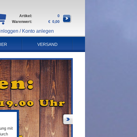
Artikel:
0
Warenwert:
€ 0,00
inloggen / Konto anlegen
IER
VERSAND
ung mit
durch