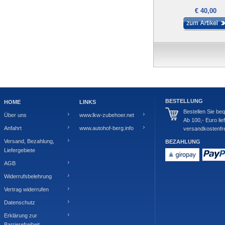
€ 40,00
BESTELLUNG
HOME
LINKS
Bestellen Sie be
Über uns
www.lkw-zubehoer.net
Ab 100,- Euro lie
Anfahrt
www.autohof-berg.info
versandkostenfre
Versand, Bezahlung,
BEZAHLUNG
Liefergebiete
AGB
Widerrufsbelehrung
Vertrag widerrufen
Datenschutz
Erklärung zur
Barrierefreiheit