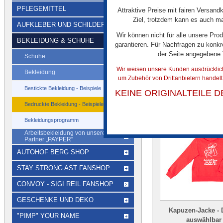
PFLEGEMITTEL
Attraktive Preise mit fairen Versandk
Sweat-Shirt Überg
Ziel, trotzdem kann es auch mal
AUFKLEBER UND SCHILDER
Druck auswähl
Wir können nicht für alle unsere Pro
BEKLEIDUNG & SCHUHE
garantieren. Für Nachfragen zu konkr
der Seite angegebene
Schuhe
Wir weisen unsere Kunden ausdrücklich 
€ 23,00
Bekleidung
um Zubehör von Drittanbietern handel
Bestickte Bekleidung - Beispiele
KEINE ORIGINALTEILE 
Bedruckte Bekleidung - Beispiele
Bekleidungsprogramm
Arbeitsbekleidung von unserem
Partner „PAYPER“
AUTOHOF BERG SHOP
STAY STRONG AST FANSHOP
CONVOY - SIGI REIL FANSHOP
GESCHENKE UND DEKO
Kapuzen-Jacke - 
"PIMP" YOUR NAME
auswählbar