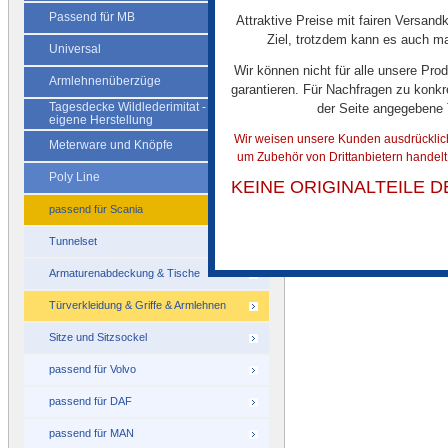
Passend für MB
Attraktive Preise mit fairen Versandk
Armlehnenüberzug 
Ziel, trotzdem kann es auch mal
Universal
passend für Scania
Wir können nicht für alle unsere Pro
Drittanbieter, k
Armlehnenüberzüge
garantieren. Für Nachfragen zu konkr
Originalteil des
Tagesdecke Wildlederimitat -
der Seite angegebene
Herstellers
eigene Herstellung
Wir weisen unsere Kunden ausdrücklich 
€ 45,00
Meterware und Knöpfe
um Zubehör von Drittanbietern handel
Poly Line
KEINE ORIGINALTEILE 
passend für Scania
Tunnelset
Armaturenabdeckung & Tische
Türverkleidung & Griffe & Armlehnen
Sitze und Sitzsockel
passend für Volvo
passend für DAF
passend für MAN