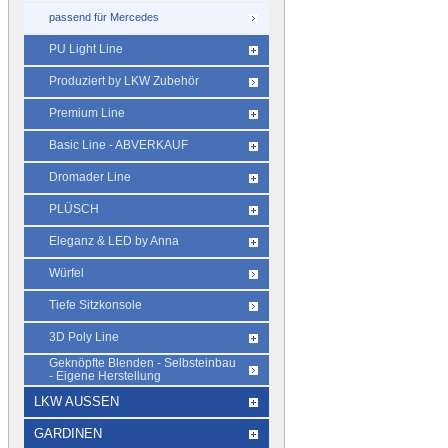
passend für Mercedes
PU Light Line
Produziert by LKW Zubehör
Premium Line
Basic Line - ABVERKAUF
Dromader Line
PLÜSCH
Eleganz & LED by Anna
Würfel
Tiefe Sitzkonsole
3D Poly Line
Geknöpfte Blenden - Selbsteinbau
- Eigene Herstellung
LKW AUSSEN
GARDINEN