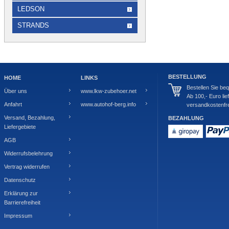
LEDSON
STRANDS
BESTELLUNG
HOME
LINKS
Bestellen Sie be
Über uns
www.lkw-zubehoer.net
Ab 100,- Euro lie
Anfahrt
www.autohof-berg.info
versandkostenfre
Versand, Bezahlung,
BEZAHLUNG
Liefergebiete
AGB
Widerrufsbelehrung
Vertrag widerrufen
Datenschutz
Erklärung zur
Barrierefreiheit
Impressum