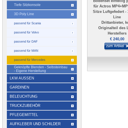
Bodenset einteilig
Tiefe Sitzkonsole
für Actros MP4+MP
Sitze Luftgefedert -
3D Poly Line
Line
Drittanbieter, k
passend für Scania
Originalteil des
passend für Volvo
Herstellers
€ 240,00
passend für DAF
passend für MAN
passend für Mercedes
Geknöpfte Blenden - Selbsteinbau
- Eigene Herstellung
LKW AUSSEN
GARDINEN
BELEUCHTUNG
TRUCKZUBEHÖR
PFLEGEMITTEL
AUFKLEBER UND SCHILDER