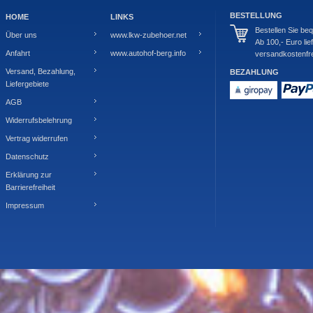
BESTELLUNG
HOME
LINKS
Bestellen Sie be
Über uns
www.lkw-zubehoer.net
Ab 100,- Euro lie
Anfahrt
www.autohof-berg.info
versandkostenfre
Versand, Bezahlung,
BEZAHLUNG
Liefergebiete
AGB
Widerrufsbelehrung
Vertrag widerrufen
Datenschutz
Erklärung zur
Barrierefreiheit
Impressum