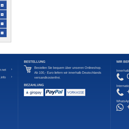
BESTELLUNG
WIR BE
Bestellen Sie bequem über unseren Onlineshop.
.net
Innerhal
Ab 100,- Euro liefern wir innerhalb Deutschlands
info
versandkostenfrei.
BEZAHLUNG
Internati
WhatsAp