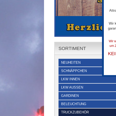
Attr
Wir 
garan
Wir w
um Z
SORTIMENT
KE
NEUHEITEN
SCHNÄPPCHEN
LKW INNEN
LKW AUSSEN
GARDINEN
BELEUCHTUNG
TRUCKZUBEHÖR