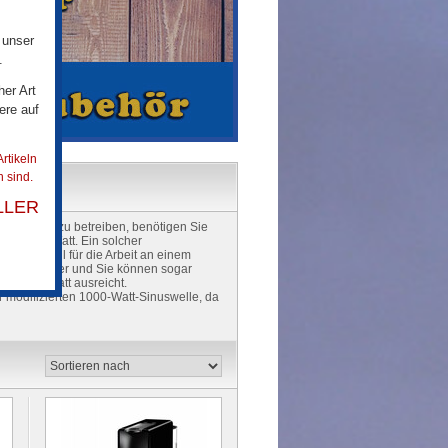
 unser
.
her Art
ere auf
rtikeln
 sind.
LLER
oder Boot zu betreiben, benötigen Sie
tens 1500 Watt.
Ein solcher
e speziell für die Arbeit an einem
d viel billiger und Sie können sogar
a. 1000 Watt ausreicht.
r modifizierten 1000-Watt-Sinuswelle, da