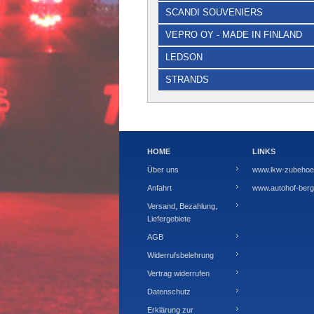
SCANDI SOUVENIERS
VEPRO OY - MADE IN FINLAND
LEDSON
STRANDS
HOME
LINKS
Über uns
www.lkw-zubehoer
Anfahrt
www.autohof-berg.
Versand, Bezahlung,
Liefergebiete
AGB
Widerrufsbelehrung
Vertrag widerrufen
Datenschutz
Erklärung zur