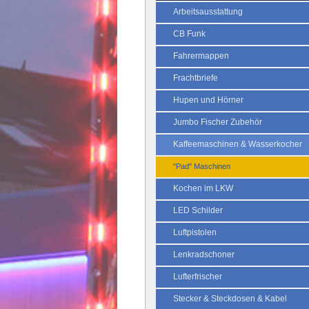
Arbeitsausstattung
CB Funk
Fahrermappen
Frachtbriefe
Hupen und Hörner
Jumbo Fischer Zubehör
Kaffeemaschinen & Wasserkocher
"Pad" Maschinen
Kochen im LKW
LED Schilder
Luftpistolen
Lenkradschoner
Lufterfrischer
Stecker & Steckdosen & Kabel