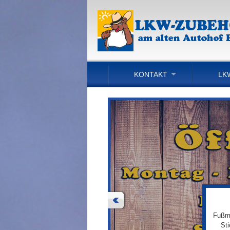
KONTAKT
LK
Fußma
St