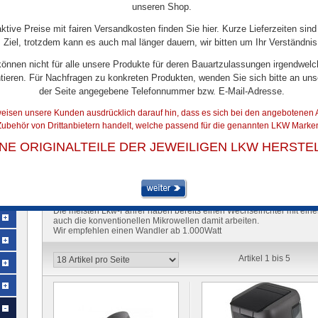
unseren Shop.
aktive Preise mit fairen Versandkosten finden Sie hier. Kurze Lieferzeiten sind
Ziel, trotzdem kann es auch mal länger dauern, wir bitten um Ihr Verständnis
können nicht für alle unsere Produkte für deren Bauartzulassungen irgendwelc
tieren. Für Nachfragen zu konkreten Produkten, wenden Sie sich bitte an uns
der Seite angegebene Telefonnummer bzw. E-Mail-Adresse.
eisen unsere Kunden ausdrücklich darauf hin, dass es sich bei den angebotenen A
ubehör von Drittanbietern handelt, welche passend für die genannten LKW Marken
"PAD" MASCHINEN
INE ORIGINALTEILE DER JEWEILIGEN LKW HERSTE
Um ein normales Senseo-Gerät mit einer Batterie in einem Fahrzeug 
einen "reinen Sinus" -Umrichter mit einer Dauerleistung von mindes
Wechselrichter kostet oft mehr als 400 Euro.
Unser Campeo Truck wurd
"modifizierten Sinus" -Umrichter angepasst.
Diese Wechselrichter sin
einen kleineren Wechselrichter nehmen, da eine Dauerleistung von c
Die meisten Lkw-Fahrer haben bereits einen Wechselrichter mit eine
auch die konventionellen Mikrowellen damit arbeiten.
Wir empfehlen einen Wandler ab 1.000Watt
Artikel 1 bis 5