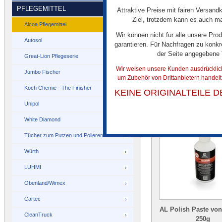
PFLEGEMITTEL
Attraktive Preise mit fairen Versandk
ALcover Radmuttern
Ziel, trotzdem kann es auch mal
Alcoa Pflegemittel
Stück
Wir können nicht für alle unsere Pro
Autosol
garantieren. Für Nachfragen zu konkr
der Seite angegebene
Great-Lion Pflegeserie
Wir weisen unsere Kunden ausdrücklich 
€ 79,00
Jumbo Fischer
um Zubehör von Drittanbietern handel
Koch Chemie - The Finisher
KEINE ORIGINALTEILE 
Unipol
White Diamond
Tücher zum Putzen und Polieren
Würth
LUHMI
Obenland/Wimex
Cartec
AL Polish Paste vo
CleanTruck
250g