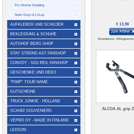
Pro Xtreme Detailing
Nuke Guys & LvLup
€ 13,90
AUFKLEBER UND SCHILDER
BEKLEIDUNG & SCHUHE
Grundpreis: 1Kilogramm
AUTOHOF BERG SHOP
STAY STRONG AST FANSHOP
CONVOY - SIGI REIL FANSHOP
GESCHENKE UND DEKO
"PIMP" YOUR NAME
GUTSCHEINE
TRUCK JUNKIE - HOLLAND
ALCOA AL grip 
SCANDI SOUVENIERS
VEPRO OY - MADE IN FINLAND
LEDSON