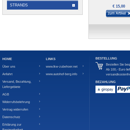
STRANDS
€ 15,00
BESTELLUNG
HOME
LINKS
Bestellen Sie be
Über uns
www.lkw-zubehoer.net
Ab 100,- Euro lie
Anfahrt
www.autohof-berg.info
versandkostenfre
Versand, Bezahlung,
BEZAHLUNG
Liefergebiete
AGB
Widerrufsbelehrung
Vertrag widerrufen
Datenschutz
Erklärung zur
Barrierefreiheit