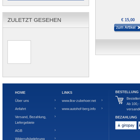
ZULETZT GESEHEN
€ 15,00
BESTELLUNG
HOME
LINKS
Bestelle
Über uns
www.lkw-zubehoer.net
Ab 100,-
Anfahrt
www.autohof-berg.info
versandk
Versand, Bezahlung,
BEZAHLUNG
Liefergebiete
AGB
Widerrufsbelehrung