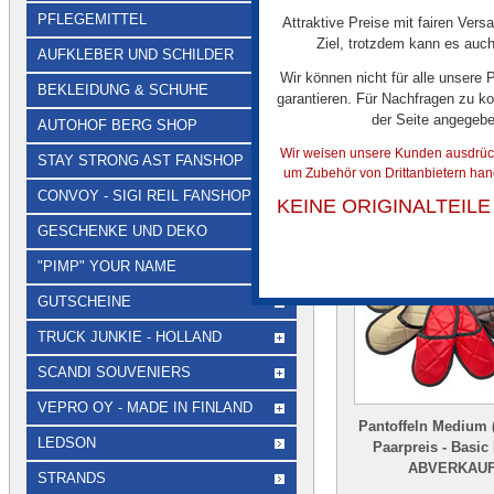
PFLEGEMITTEL
Attraktive Preise mit fairen Vers
Ziel, trotzdem kann es auch
AUFKLEBER UND SCHILDER
Wir können nicht für alle unsere
BEKLEIDUNG & SCHUHE
garantieren. Für Nachfragen zu ko
der Seite angegeb
AUTOHOF BERG SHOP
Wir weisen unsere Kunden ausdrückl
STAY STRONG AST FANSHOP
Ï¿½HNLICHE A
um Zubehör von Drittanbietern han
CONVOY - SIGI REIL FANSHOP
KEINE ORIGINALTEIL
GESCHENKE UND DEKO
"PIMP" YOUR NAME
GUTSCHEINE
TRUCK JUNKIE - HOLLAND
SCANDI SOUVENIERS
VEPRO OY - MADE IN FINLAND
Pantoffeln Medium (
LEDSON
Paarpreis - Basic 
ABVERKAU
STRANDS