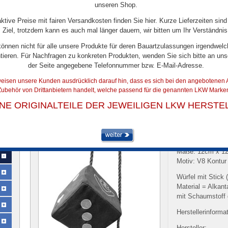
unseren Shop.
aktive Preise mit fairen Versandkosten finden Sie hier. Kurze Lieferzeiten sind
Ziel, trotzdem kann es auch mal länger dauern, wir bitten um Ihr Verständnis
können nicht für alle unsere Produkte für deren Bauartzulassungen irgendwelc
tieren. Für Nachfragen zu konkreten Produkten, wenden Sie sich bitte an uns
der Seite angegebene Telefonnummer bzw. E-Mail-Adresse.
eisen unsere Kunden ausdrücklich darauf hin, dass es sich bei den angebotenen A
ubehör von Drittanbietern handelt, welche passend für die genannten LKW Marken
ARTIKELDETAILS
INE ORIGINALTEILE DER JEWEILIGEN LKW HERSTE
Würfel V8 Kontur 12cmx12cm
Artikel-Nr.:
30716
Maße: 12cm x 1
Motiv: V8 Kontur
Würfel mit Stick 
Material = Alkant
mit Schaumstoff g
Herstellerinforma
Hersteller: