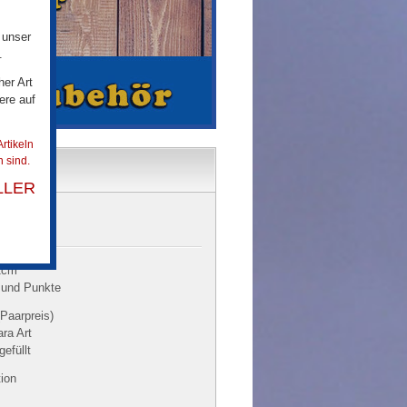
 unser
.
her Art
ere auf
rtikeln
 sind.
LLER
2cm
 und Punkte
(Paarpreis)
ara Art
efüllt
tion