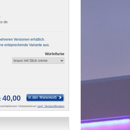
h
or.de
 mehreren Versionen erhätlich.
ine entsprechende Variante aus.
Würfelfarbe
40,00
€
rgeschriebenen Umsatzsteuer
zzgl. Versandkosten