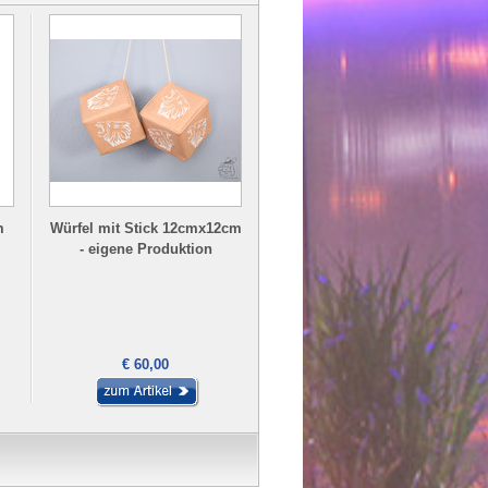
m
Würfel mit Stick 12cmx12cm
Würfel mit Stick 10cmx10cm
- eigene Produktion
- nach Ihren Wünschen
€ 60,00
€ 90,00