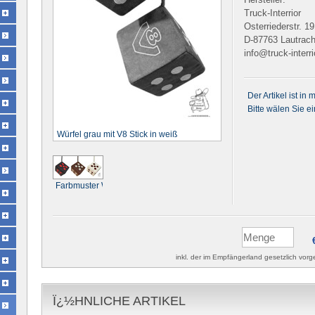
Truck-Interrior
Osterriederstr. 19
D-87763 Lautrac
info@truck-interri
Der Artikel ist in
Bitte wälen Sie e
Würfel grau mit V8 Stick in weiß
Farbmuster Würfel
inkl. der im Empfängerland gesetzlich vo
Ï¿½HNLICHE ARTIKEL