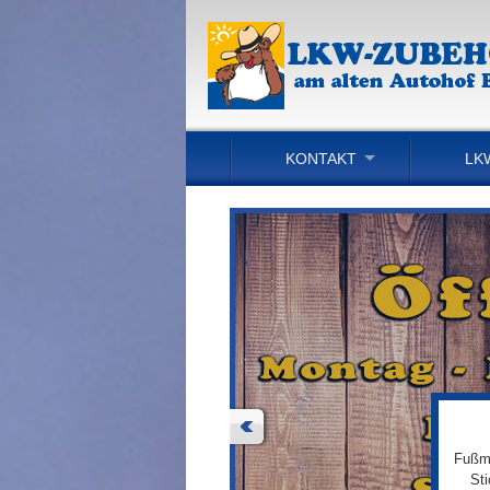
KONTAKT
LK
Fußma
St