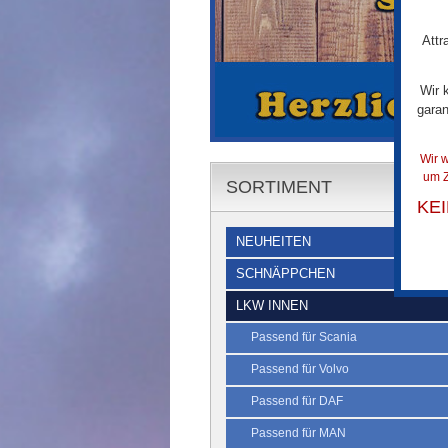
Attr
Wir 
garan
Wir w
um Z
SORTIMENT
KE
NEUHEITEN
SCHNÄPPCHEN
LKW INNEN
Passend für Scania
Passend für Volvo
Passend für DAF
Passend für MAN