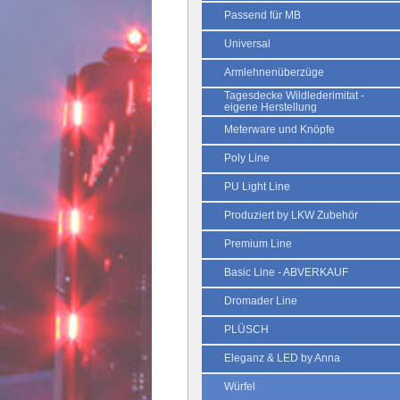
Passend für MB
Universal
Armlehnenüberzüge
Tagesdecke Wildlederimitat -
eigene Herstellung
Meterware und Knöpfe
Poly Line
PU Light Line
Produziert by LKW Zubehör
Premium Line
Basic Line - ABVERKAUF
Dromader Line
PLÜSCH
Eleganz & LED by Anna
Würfel