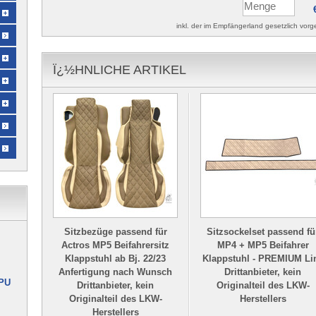
inkl. der im Empfängerland gesetzlich vo
Ï¿½HNLICHE ARTIKEL
Sitzbezüge passend für
Sitzsockelset passend fü
Actros MP5 Beifahrersitz
MP4 + MP5 Beifahrer
Klappstuhl ab Bj. 22/23
Klappstuhl - PREMIUM Li
Anfertigung nach Wunsch
Drittanbieter, kein
 PU
Drittanbieter, kein
Originalteil des LKW-
Originalteil des LKW-
Herstellers
Herstellers