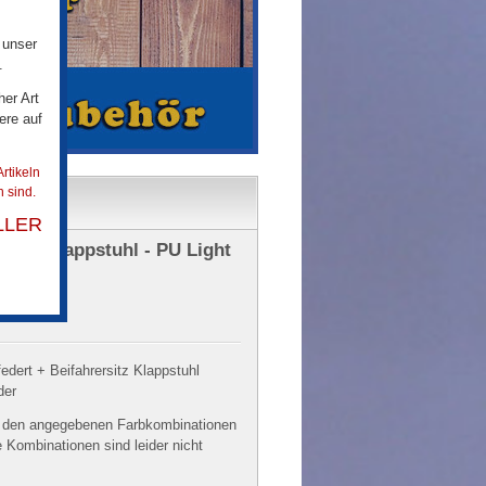
 unser
.
her Art
ere auf
rtikeln
 sind.
LLER
hrer Klappstuhl - PU Light
llers
federt + Beifahrersitz Klappstuhl
der
n den angegebenen Farbkombinationen
e Kombinationen sind leider nicht