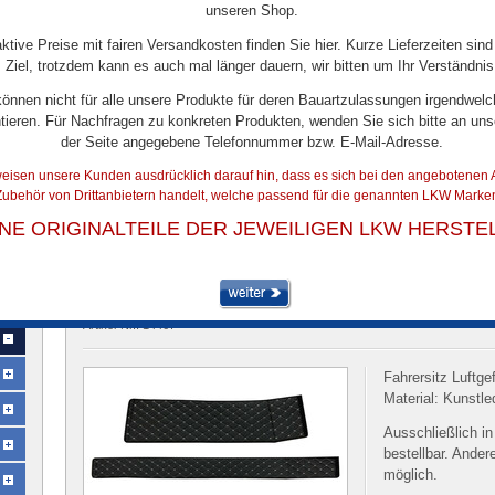
unseren Shop.
aktive Preise mit fairen Versandkosten finden Sie hier. Kurze Lieferzeiten sind
Ziel, trotzdem kann es auch mal länger dauern, wir bitten um Ihr Verständnis
können nicht für alle unsere Produkte für deren Bauartzulassungen irgendwelc
tieren. Für Nachfragen zu konkreten Produkten, wenden Sie sich bitte an uns
der Seite angegebene Telefonnummer bzw. E-Mail-Adresse.
eisen unsere Kunden ausdrücklich darauf hin, dass es sich bei den angebotenen A
ubehör von Drittanbietern handelt, welche passend für die genannten LKW Marken
ARTIKELDETAILS
INE ORIGINALTEILE DER JEWEILIGEN LKW HERSTE
Sitzsockel passend für Actros MP4 + MP5 Beifa
Line
Drittanbieter, kein Originalteil des LKW-Herste
Artikel-Nr.:
14467
Fahrersitz Luftge
Material: Kunstle
Ausschließlich i
bestellbar. Ander
möglich.