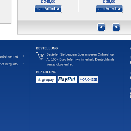
€ 240,00
€ 39,00
BESTELLUNG
Bestellen Sie bequem über unseren Onlineshop.
zubehoer.net
Ab 100,- Euro liefern wir innerhalb Deutschlands
of-berg.info
versandkostenfrei.
BEZAHLUNG