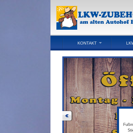
KONTAKT
LK
Fußma
St