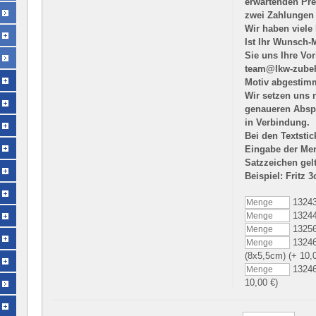
erwartenden Prei
zwei Zahlungen
Wir haben viele
Ist Ihr Wunsch-
Sie uns Ihre Vo
team@lkw-zubeho
Motiv abgestim
Wir setzen uns n
genaueren Abspr
in Verbindung.
Bei den Textstic
Eingabe der Men
Satzzeichen gel
Beispiel: Fritz
13243
13244
13256
13246
(8x5,5cm) (+ 10,
13246
10,00 €)