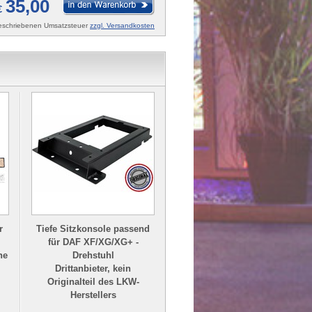
35,00
€
rgeschriebenen Umsatzsteuer
zzgl. Versandkosten
r
Tiefe Sitzkonsole passend
Überwurf Handtuch für Sitz
für DAF XF/XG/XG+ -
mit breiter Kopfstütze
ne
Drehstuhl
Drittanbieter, kein
Drittanbieter, kein
Originalteil des LKW-
Originalteil des LKW-
Herstellers
Herstellers