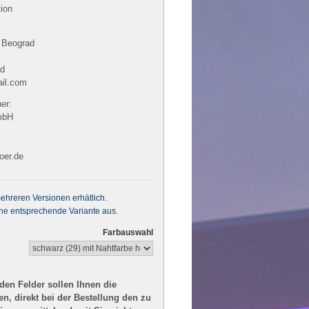
tion
 Beograd
ad
ail.com
er:
mbH
oer.de
 mehreren Versionen erhätlich.
ine entsprechende Variante aus.
Farbauswahl
den Felder sollen Ihnen die
n, direkt bei der Bestellung den zu