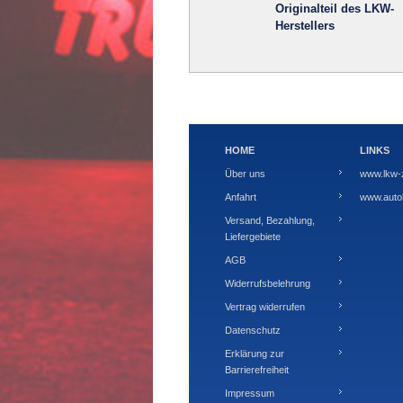
Originalteil des LKW-
Herstellers
HOME
LINKS
Über uns
www.lkw-
Anfahrt
www.autoh
Versand, Bezahlung,
Liefergebiete
AGB
Widerrufsbelehrung
Vertrag widerrufen
Datenschutz
Erklärung zur
Barrierefreiheit
Impressum