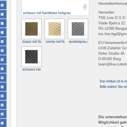
Herstellerinforma
Hersteller:
schwarz mit Nahtfarbe hellgrau
TNS Line D.O.O.
Vlade Bjelica 22
RS-11090 Beogr
tns.line.bgd@gm
braun mit Nahtfarbe creme
creme mit Nahtfarbe braun
dunkelgrau mit Nahtfarbe hellgrau
EU-Verantwortlich
LKW-Zubehör G
Hofer Straße 46
D-95180 Berg
team@lkw-zubeh
schwarz mit Nahtfarbe rot
Der Artikel ist in
Bitte wälen Sie e
Die untenstehen
Möglichkeit gebe