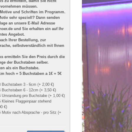
s zu ermitteln, damit Sie nicht
 vornehmen müssen.
 Motive und Schriften im Programm.
Motiv sehr speziell? Dann senden
rlage an unsere E-Mail Adresse
er.de und Sie erhalten ein auf Ihr
mtes Angebot.
ach Ihrer Bestellung, zur
ache, selbstverständlich mit Ihnen
ks ermitteln Sie den Preis durch die
ge der Buchstaben selber.
ten als ein Buchstabe.
 3cm hoch = 5 Buchstaben a 1€ = 5€
 Buchstaben 3 - 6cm (+ 2,00 €)
 Buchstaben 6 - 12cm (+ 3,50 €)
 Umrandung pro Buchstabe (+ 1,00 €)
 Kleines Flaggenpaar stehend
00 €)
 Motiv nach Absprache - pro Sitz (+