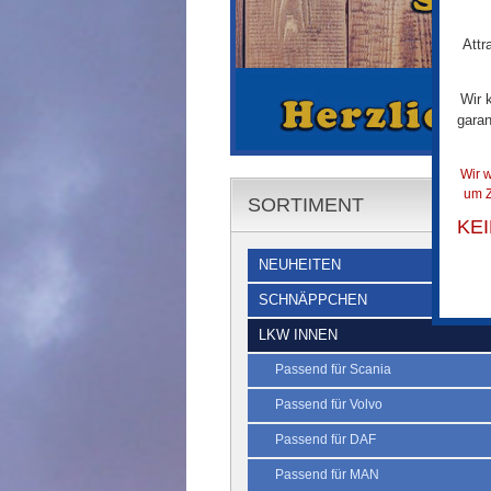
Attr
Wir 
garan
Wir w
um Z
SORTIMENT
KE
NEUHEITEN
SCHNÄPPCHEN
LKW INNEN
Passend für Scania
Passend für Volvo
Passend für DAF
Passend für MAN