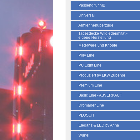
Passend für MB
Universal
Armlehnenüberzüge
Tagesdecke Wildlederimitat -
eigene Herstellung
Meterware und Knöpfe
Poly Line
PU Light Line
Produziert by LKW Zubehör
Premium Line
Basic Line - ABVERKAUF
Dromader Line
PLÜSCH
Eleganz & LED by Anna
Würfel