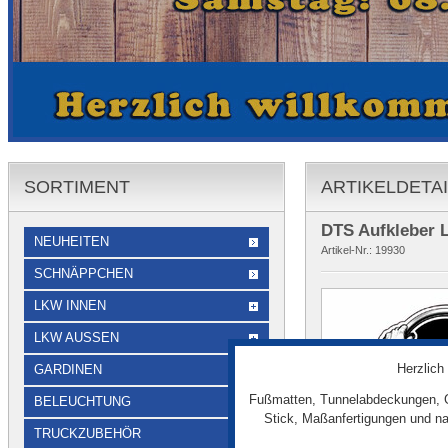
SORTIMENT
ARTIKELDETA
DTS Aufkleber 
NEUHEITEN
Artikel-Nr.:
19930
SCHNÄPPCHEN
LKW INNEN
LKW AUSSEN
Herzlich
GARDINEN
Fußmatten, Tunnelabdeckungen, G
BELEUCHTUNG
Stick, Maßanfertigungen und na
TRUCKZUBEHÖR