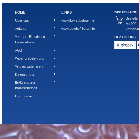
BESTELLUNG
HOME
LINKS
Bestelle
Über uns
www.lkw-zubehoer.net
Ab 100,-
Anfahrt
www.autohof-berg.info
versandk
Versand, Bezahlung,
BEZAHLUNG
Liefergebiete
AGB
Widerrufsbelehrung
Vertrag widerrufen
Datenschutz
Erklärung zur
Barrierefreiheit
Impressum