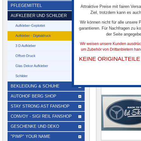
PFLEGEMITTEL
Attraktive Preise mit fairen Vers
DTS Aufkleber Lenkra
Ziel, trotzdem kann es auch
AUFKLEBER UND SCHILDER
Schwarz-weißes Lenk
darunter roter Schrif
Wir können nicht für alle unsere
Aufkleber-Geplottet
garantieren. Für Nachfragen zu ko
der Seite angegeb
Aufkleber - Digitaldruck
Wir weisen unsere Kunden ausdrückl
3 D Aufkleber
um Zubehör von Drittanbietern han
Offset-Druck
KEINE ORIGINALTEIL
Glas Dekor Aufkleber
Ï¿½HNLICHE A
Schilder
BEKLEIDUNG & SCHUHE
AUTOHOF BERG SHOP
STAY STRONG AST FANSHOP
CONVOY - SIGI REIL FANSHOP
GESCHENKE UND DEKO
"PIMP" YOUR NAME