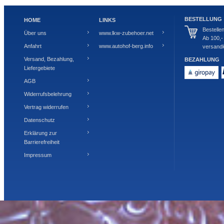
BESTELLUNG
HOME
LINKS
Bestelle
Über uns
www.lkw-zubehoer.net
Ab 100,-
Anfahrt
www.autohof-berg.info
versandk
Versand, Bezahlung,
BEZAHLUNG
Liefergebiete
AGB
Widerrufsbelehrung
Vertrag widerrufen
Datenschutz
Erklärung zur
Barrierefreiheit
Impressum