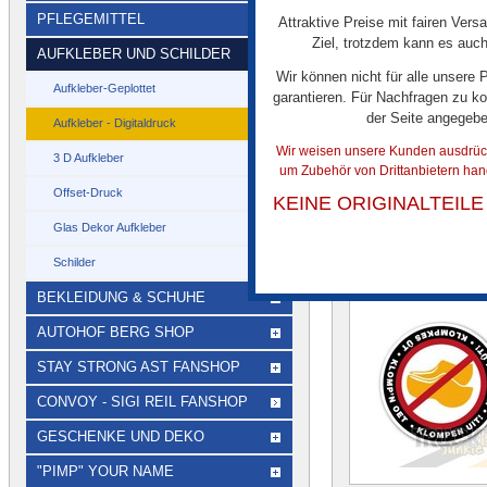
PFLEGEMITTEL
Attraktive Preise mit fairen Vers
DTS Aufkleber Old Sk
Ziel, trotzdem kann es auch
Lenkrad mit zwei Rev
AUFKLEBER UND SCHILDER
Schriftzug.
Wir können nicht für alle unsere
Aufkleber-Geplottet
garantieren. Für Nachfragen zu ko
der Seite angegeb
Aufkleber - Digitaldruck
Wir weisen unsere Kunden ausdrückl
3 D Aufkleber
um Zubehör von Drittanbietern han
Offset-Druck
KEINE ORIGINALTEIL
Glas Dekor Aufkleber
Ï¿½HNLICHE A
Schilder
BEKLEIDUNG & SCHUHE
AUTOHOF BERG SHOP
STAY STRONG AST FANSHOP
CONVOY - SIGI REIL FANSHOP
GESCHENKE UND DEKO
"PIMP" YOUR NAME