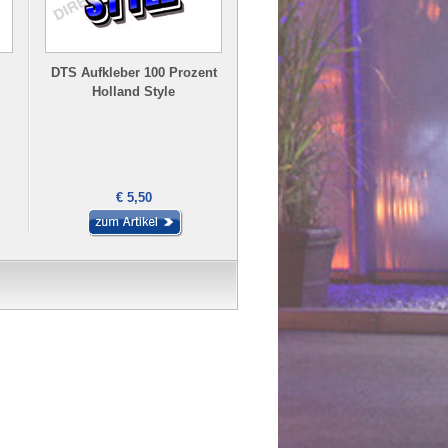
DTS Aufkleber 100 Prozent
TJ Aufkleber We Rock - NO
Holland Style
SHOES
€ 5,50
€ 5,00