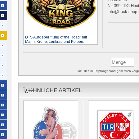
NL-3992 DG Hou
info@truck-shop.
DTS Aufkleber "King of the Road" mit
Mann, Krone, Lenkrad und Kolben.
inkl. der im Empfängerland gesetzlich vo
Ï¿½HNLICHE ARTIKEL