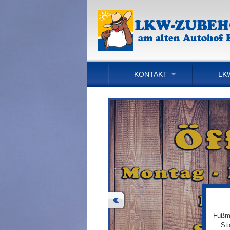
KONTAKT
LK
Fußma
St