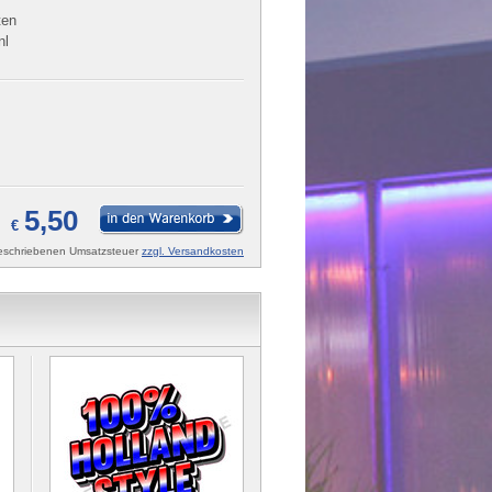
ten
nl
5,50
€
rgeschriebenen Umsatzsteuer
zzgl. Versandkosten