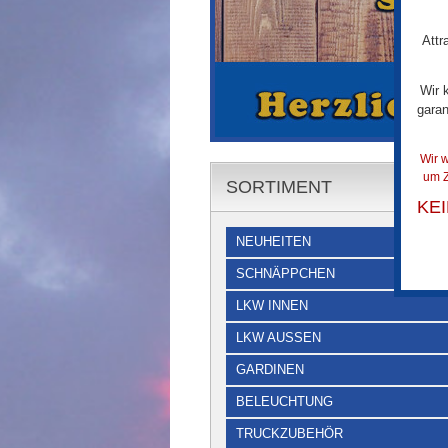
Attr
Wir 
garan
Wir w
um Z
SORTIMENT
KE
NEUHEITEN
SCHNÄPPCHEN
LKW INNEN
LKW AUSSEN
GARDINEN
BELEUCHTUNG
TRUCKZUBEHÖR