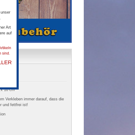
 unser
.
her Art
ere auf
rtikeln
 sind.
LLER
 x 10 cm
em Verkleben immer darauf, dass die
und fettfrei ist!
tion