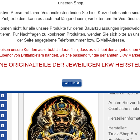
unseren Shop.
aktive Preise mit fairen Versandkosten finden Sie hier. Kurze Lieferzeiten sind
Ziel, trotzdem kann es auch mal länger dauern, wir bitten um Ihr Verständnis
können nicht für alle unsere Produkte für deren Bauartzulassungen irgendwelc
tieren. Für Nachfragen zu konkreten Produkten, wenden Sie sich bitte an uns
der Seite angegebene Telefonnummer bzw. E-Mail-Adresse.
eisen unsere Kunden ausdrücklich darauf hin, dass es sich bei den angebotenen A
ubehör von Drittanbietern handelt, welche passend für die genannten LKW Marken
ARTIKELDETAILS
INE ORIGINALTEILE DER JEWEILIGEN LKW HERSTE
DTS Aufkleber King of the Road am Lenkrad
Artikel-Nr.:
19935
Maße ca. 9,5 cm
Achten Sie vor d
Oberfläche sauber 
Herstellerinforma
Hersteller:
Truck-Shop B.V.
Hoofdveste 2