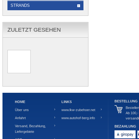
STRANDS
ZULETZT GESEHEN
BESTELLUNG
HOME
LINKS
Bestelle
Über uns
www.lkw-zubehoer.net
Ab 100,-
Anfahrt
www.autohof-berg.info
versandk
Versand, Bezahlung,
BEZAHLUNG
Liefergebiete