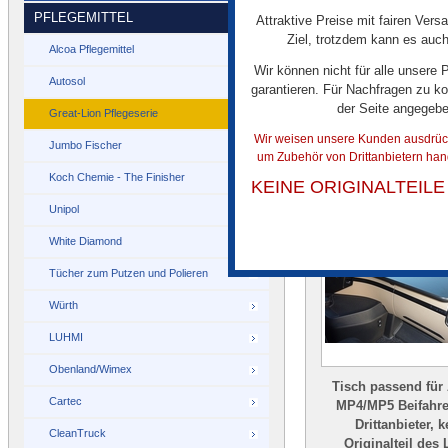
PFLEGEMITTEL
Attraktive Preise mit fairen Vers
Ziel, trotzdem kann es auch
Alcoa Pflegemittel
Wir können nicht für alle unsere
Autosol
garantieren. Für Nachfragen zu ko
der Seite angegeb
Great-Lion Pflegeserie
Wir weisen unsere Kunden ausdrückl
Jumbo Fischer
Ï¿½HNLICHE A
um Zubehör von Drittanbietern han
Koch Chemie - The Finisher
KEINE ORIGINALTEIL
Unipol
White Diamond
Tücher zum Putzen und Polieren
Würth
LUHMI
Obenland/Wimex
Tisch passend für
Cartec
MP4/MP5 Beifahre
Drittanbieter, k
CleanTruck
Originalteil des