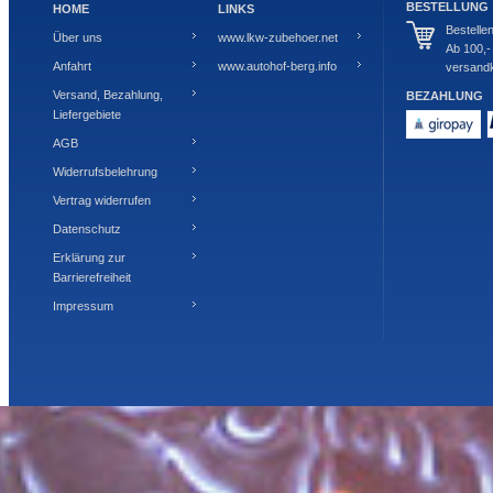
BESTELLUNG
HOME
LINKS
Bestelle
Über uns
www.lkw-zubehoer.net
Ab 100,-
Anfahrt
www.autohof-berg.info
versandk
Versand, Bezahlung,
BEZAHLUNG
Liefergebiete
AGB
Widerrufsbelehrung
Vertrag widerrufen
Datenschutz
Erklärung zur
Barrierefreiheit
Impressum