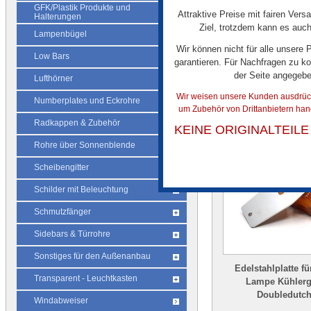
GFK/Plastik Produkte und
Attraktive Preise mit fairen Vers
Halterungen
Ziel, trotzdem kann es auch
Lampenbügel
Wir können nicht für alle unsere
Low Bars
garantieren. Für Nachfragen zu ko
der Seite angegeb
Lufthörner
Wir weisen unsere Kunden ausdrückl
Numberplates und Eckrohre
Ï¿½HNLICHE A
um Zubehör von Drittanbietern han
Radkappen & Zubehör
KEINE ORIGINALTEIL
Rohre über Sonnenblende
Scheibengitter
Schilder mit Beleuchtung
Schmutzfänger
Sidebars & Türrohre
Sonstiges für den Außenanbau
Edelstahlplatte f
Transparent - Leuchtkasten
Lampe Kühlergr
Doubledutc
Windabweiser