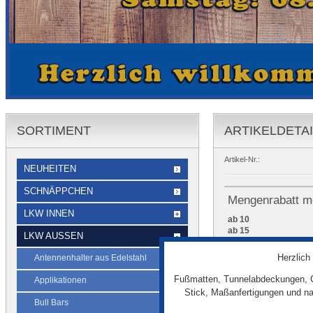
SORTIMENT
ARTIKELDETA
Artikel-Nr.:
NEUHEITEN
SCHNÄPPCHEN
Mengenrabatt mö
LKW INNEN
ab 10
ab 15
LKW AUSSEN
Herzlich
Antennenhalter aus Edelstahl
Fußmatten, Tunnelabdeckungen, G
Applikationen
Stick, Maßanfertigungen und na
Bull Bars