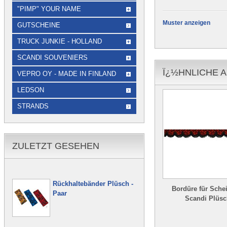
"PIMP" YOUR NAME
Muster anzeigen
GUTSCHEINE
TRUCK JUNKIE - HOLLAND
SCANDI SOUVENIERS
Ï¿½HNLICHE A
VEPRO OY - MADE IN FINLAND
LEDSON
STRANDS
ZULETZT GESEHEN
Rückhaltebänder Plüsch -
Bordüre für Schei
Paar
Scandi Plüsc