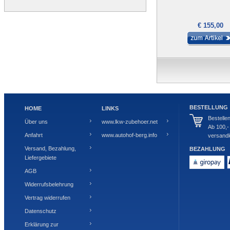
€ 155,00
BESTELLUNG
HOME
LINKS
Bestelle
Über uns
www.lkw-zubehoer.net
Ab 100,-
Anfahrt
www.autohof-berg.info
versandk
Versand, Bezahlung,
BEZAHLUNG
Liefergebiete
AGB
Widerrufsbelehrung
Vertrag widerrufen
Datenschutz
Erklärung zur