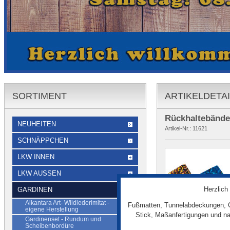
SORTIMENT
ARTIKELDETA
Rückhaltebänder
NEUHEITEN
Artikel-Nr.:
11621
SCHNÄPPCHEN
LKW INNEN
LKW AUSSEN
Herzlich
GARDINEN
Alkantara Art- Wildlederimitat -
Fußmatten, Tunnelabdeckungen, G
eigene Herstellung
Stick, Maßanfertigungen und na
Gardinenset - Rundum und
Scheibenbordüre