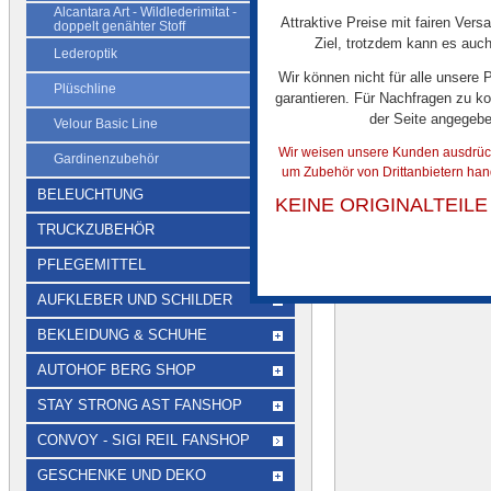
Alcantara Art - Wildlederimitat -
Attraktive Preise mit fairen Vers
doppelt genähter Stoff
Mehrere gemusterte P
Ziel, trotzdem kann es auch
Rückhaltebänder für 
Lederoptik
Gelb, Blau und Rot.
Wir können nicht für alle unsere
Plüschline
garantieren. Für Nachfragen zu ko
der Seite angegeb
Velour Basic Line
Wir weisen unsere Kunden ausdrückl
Rotes Plüsch-Rückhal
Gardinenzubehör
um Zubehör von Drittanbietern han
BELEUCHTUNG
KEINE ORIGINALTEIL
TRUCKZUBEHÖR
PFLEGEMITTEL
AUFKLEBER UND SCHILDER
BEKLEIDUNG & SCHUHE
AUTOHOF BERG SHOP
STAY STRONG AST FANSHOP
CONVOY - SIGI REIL FANSHOP
GESCHENKE UND DEKO