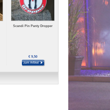
Scandi Pin Panty Dropper
Scandi Pin T.I.R. blau
€ 9,50
€ 9,50