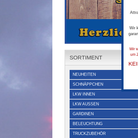
Attr
Wir 
garan
Wir w
um Z
SORTIMENT
KE
NEUHEITEN
SCHNÄPPCHEN
LKW INNEN
LKW AUSSEN
GARDINEN
BELEUCHTUNG
TRUCKZUBEHÖR