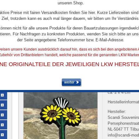
unseren Shop.
aktive Preise mit fairen Versandkosten finden Sie hier. Kurze Lieferzeiten sind
Ziel, trotzdem kann es auch mal länger dauern, wir bitten um Ihr Verständnis
können nicht für alle unsere Produkte für deren Bauartzulassungen irgendwelc
tieren. Für Nachfragen zu konkreten Produkten, wenden Sie sich bitte an uns
der Seite angegebene Telefonnummer bzw. E-Mail-Adresse.
eisen unsere Kunden ausdrücklich darauf hin, dass es sich bei den angebotenen A
ubehör von Drittanbietern handelt, welche passend für die genannten LKW Marken
ARTIKELDETAILS
INE ORIGINALTEILE DER JEWEILIGEN LKW HERSTE
Scandi Pin Sonnenblume
Artikel-Nr.:
33045
ca. 2 x 4 cm
Herstellerinforma
Hersteller:
Scandi Souvenir
Persephonestraat
NL-5047 TT Tilbu
info@scandi-mode