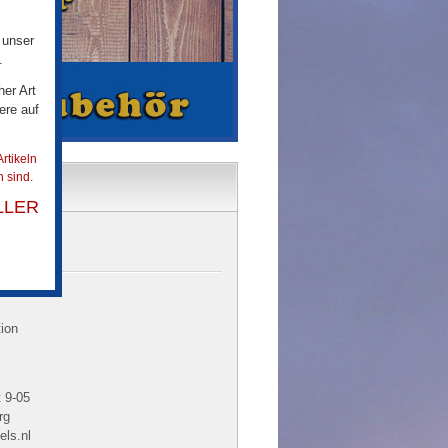
 unser
.
her Art
ere auf
rtikeln
 sind.
LLER
tion
s
 9-05
rg
ls.nl