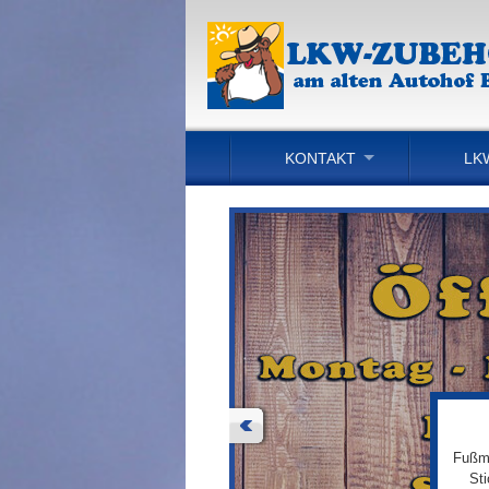
KONTAKT
LK
Fußma
St