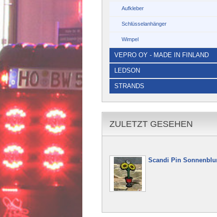
Aufkleber
Schlüsselanhänger
Wimpel
VEPRO OY - MADE IN FINLAND
LEDSON
STRANDS
ZULETZT GESEHEN
Scandi Pin Sonnenbl