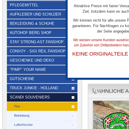
PFLEGEMITTEL
Attraktive Preise mit fairen Vers
Ziel, trotzdem kann es auch
AUFKLEBER UND SCHILDER
Wir können nicht für alle unsere
BEKLEIDUNG & SCHUHE
garantieren. Für Nachfragen zu ko
der Seite angegeb
AUTOHOF BERG SHOP
Mehrere bunte Scandi
Wir weisen unsere Kunden ausdrückl
STAY STRONG AST FANSHOP
Metall: Finnland, Dä
um Zubehör von Drittanbietern han
Schweden auf Stein.
CONVOY - SIGI REIL FANSHOP
KEINE ORIGINALTEIL
GESCHENKE UND DEKO
"PIMP" YOUR NAME
GUTSCHEINE
TRUCK JUNKIE - HOLLAND
Ï¿½HNLICHE A
SCANDI SOUVENIERS
Pins
Bekleidung
Lufterfrischer