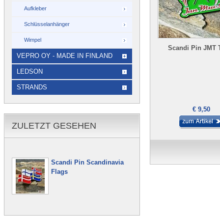
Aufkleber
Schlüsselanhänger
Wimpel
Scandi Pin JMT T
VEPRO OY - MADE IN FINLAND
LEDSON
STRANDS
€ 9,50
ZULETZT GESEHEN
Scandi Pin Scandinavia
Flags