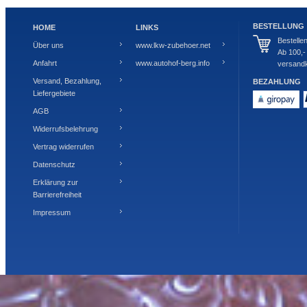
BESTELLUNG
HOME
LINKS
Bestelle
Über uns
www.lkw-zubehoer.net
Ab 100,-
Anfahrt
www.autohof-berg.info
versandk
Versand, Bezahlung,
BEZAHLUNG
Liefergebiete
AGB
Widerrufsbelehrung
Vertrag widerrufen
Datenschutz
Erklärung zur
Barrierefreiheit
Impressum