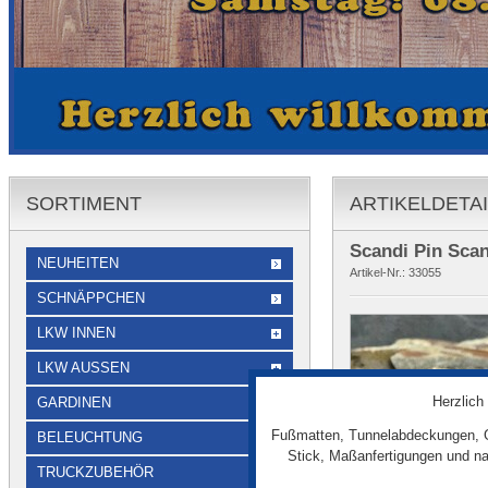
SORTIMENT
ARTIKELDETA
Scandi Pin Scan
NEUHEITEN
Artikel-Nr.:
33055
SCHNÄPPCHEN
LKW INNEN
LKW AUSSEN
Herzlich
GARDINEN
Fußmatten, Tunnelabdeckungen, G
BELEUCHTUNG
Stick, Maßanfertigungen und na
TRUCKZUBEHÖR