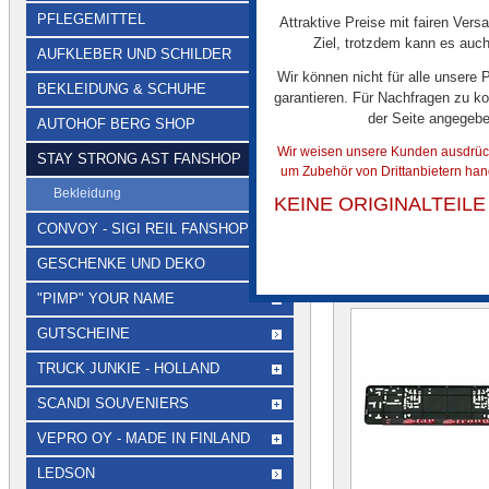
PFLEGEMITTEL
Attraktive Preise mit fairen Vers
Ziel, trotzdem kann es auch
AUFKLEBER UND SCHILDER
3D Aufkleber AST: Sc
Wir können nicht für alle unsere
mit silbernem Anker u
BEKLEIDUNG & SCHUHE
garantieren. Für Nachfragen zu ko
"Keep on Trucking".
der Seite angegeb
AUTOHOF BERG SHOP
Wir weisen unsere Kunden ausdrückl
STAY STRONG AST FANSHOP
um Zubehör von Drittanbietern han
Bekleidung
KEINE ORIGINALTEIL
CONVOY - SIGI REIL FANSHOP
GESCHENKE UND DEKO
Ï¿½HNLICHE A
"PIMP" YOUR NAME
GUTSCHEINE
TRUCK JUNKIE - HOLLAND
SCANDI SOUVENIERS
VEPRO OY - MADE IN FINLAND
LEDSON