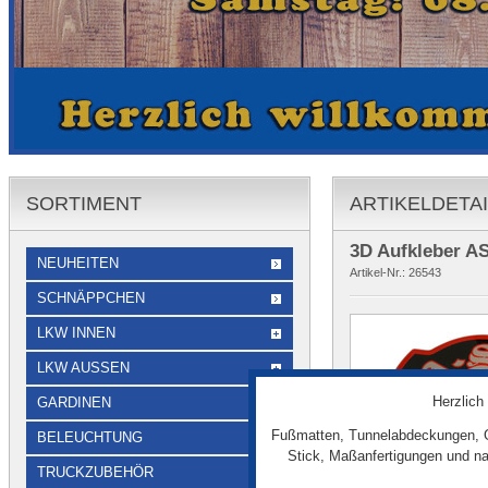
SORTIMENT
ARTIKELDETA
3D Aufkleber AS
NEUHEITEN
Artikel-Nr.:
26543
SCHNÄPPCHEN
LKW INNEN
LKW AUSSEN
Herzlich
GARDINEN
Fußmatten, Tunnelabdeckungen, G
BELEUCHTUNG
Stick, Maßanfertigungen und na
TRUCKZUBEHÖR