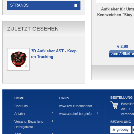
STRANDS
Aufkleber für Unt
Kennzeichen "Stay 
ZULETZT GESEHEN
€ 2,90
3D Aufkleber AST - Keep
on Trucking
BESTELLUNG
HOME
LINKS
Bestelle
Über uns
www.lkw-zubehoer.net
Ab 100,-
Anfahrt
www.autohof-berg.info
versandk
Versand, Bezahlung,
BEZAHLUNG
Liefergebiete