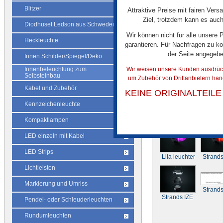
Blitzer
Attraktive Preise mit fairen Vers
Ziel, trotzdem kann es auch
Diodhuset Ledson aus Schweden
Wir können nicht für alle unsere
Heckleuchte
Strands IZE LED Inne
garantieren. Für Nachfragen zu ko
"Wassermelone" mit C
der Seite angegeb
Innen Schilder/Spiegel/Deko
gerippter Linse und se
Wir weisen unsere Kunden ausdrückl
Innenbeleuchtung zum
Selbsteinbau
um Zubehör von Drittanbietern han
Kabel und Zubehör
KEINE ORIGINALTEIL
Kennzeichenleuchte
Strands IZE LED Innen
Strands
Kompaktlampen
LED einzeln mit Kabel
LED Strips
Lila leuchtende LED-I
Strands
Lichtleisten
Markierung und Umriss
Strands
Strands IZE LED Inne
Pendel- oder Schleuderleuchten
Rundumleuchten