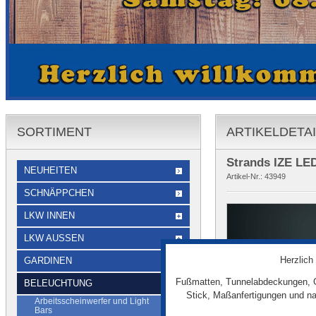
SORTIMENT
ARTIKELDETA
Strands IZE LE
NEUHEITEN
Artikel-Nr.:
43949
SCHNÄPPCHEN
LKW INNEN
LKW AUSSEN
Herzlich
GARDINEN
Fußmatten, Tunnelabdeckungen, G
BELEUCHTUNG
Stick, Maßanfertigungen und na
Arbeitsscheinwerfer und Light
Bars