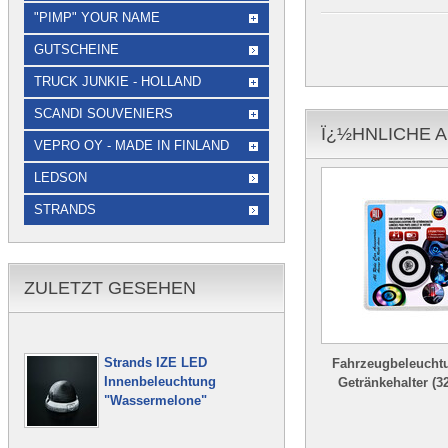
"PIMP" YOUR NAME
GUTSCHEINE
TRUCK JUNKIE - HOLLAND
SCANDI SOUVENIERS
Ï¿½HNLICHE A
VEPRO OY - MADE IN FINLAND
LEDSON
STRANDS
ZULETZT GESEHEN
Strands IZE LED
Fahrzeugbeleuchtu
Innenbeleuchtung
Getränkehalter (3
"Wassermelone"