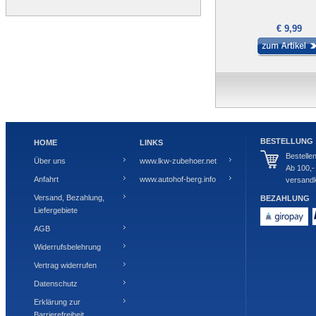
€ 9,99
BESTELLUNG
HOME
LINKS
Bestelle
Über uns
www.lkw-zubehoer.net
Ab 100,-
Anfahrt
www.autohof-berg.info
versandk
Versand, Bezahlung,
BEZAHLUNG
Liefergebiete
AGB
Widerrufsbelehrung
Vertrag widerrufen
Datenschutz
Erklärung zur
Barrierefreiheit