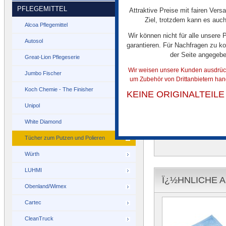
PFLEGEMITTEL
Attraktive Preise mit fairen Vers
Ziel, trotzdem kann es auch
Alcoa Pflegemittel
Wir können nicht für alle unsere
Autosol
Grüner Mikrofaser W
garantieren. Für Nachfragen zu ko
flauschiger, fingerarti
der Seite angegeb
Great-Lion Pflegeserie
Wir weisen unsere Kunden ausdrückl
Jumbo Fischer
um Zubehör von Drittanbietern han
Koch Chemie - The Finisher
KEINE ORIGINALTEIL
Grüner Mikrofaser Wa
Unipol
White Diamond
Tücher zum Putzen und Polieren
Würth
LUHMI
Ï¿½HNLICHE A
Obenland/Wimex
Cartec
CleanTruck