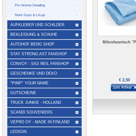
Pro Xtreme Detailing
Nuke Guys & LvLup
AUFKLEBER UND SCHILDER
BEKLEIDUNG & SCHUHE
Mikrofasertuch "P
AUTOHOF BERG SHOP
STAY STRONG AST FANSHOP
CONVOY - SIGI REIL FANSHOP
GESCHENKE UND DEKO
€ 2,50
"PIMP" YOUR NAME
GUTSCHEINE
TRUCK JUNKIE - HOLLAND
SCANDI SOUVENIERS
VEPRO OY - MADE IN FINLAND
LEDSON