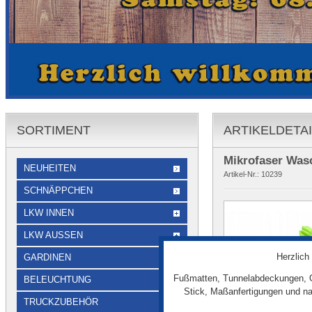
SORTIMENT
ARTIKELDETA
Mikrofaser Wa
NEUHEITEN
Artikel-Nr.:
10239
SCHNÄPPCHEN
LKW INNEN
LKW AUSSEN
Herzlich
GARDINEN
Fußmatten, Tunnelabdeckungen, G
BELEUCHTUNG
Stick, Maßanfertigungen und na
TRUCKZUBEHÖR