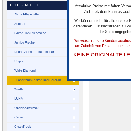
PFLEGEMITTEL
Attraktive Preise mit fairen Vers
Hand trocknet dunklen
Ziel, trotzdem kann es auch
grauem, blau umrand
Alcoa Pflegemittel
Plus+ Trocknungstuch
Wir können nicht für alle unsere
Autosol
garantieren. Für Nachfragen zu ko
der Seite angegeb
Great-Lion Pflegeserie
Wir weisen unsere Kunden ausdrückl
Gefalte
Graues, gefaltetes ME
Jumbo Fischer
um Zubehör von Drittanbietern han
Koch Chemie - The Finisher
KEINE ORIGINALTEIL
Unipol
White Diamond
Tücher zum Putzen und Polieren
Würth
LUHMI
Obenland/Wimex
Cartec
CleanTruck