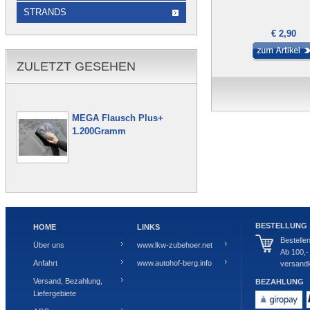
STRANDS
€ 2,90
ZULETZT GESEHEN
MEGA Flausch Plus+
1.200Gramm
BESTELLUNG
HOME
LINKS
Bestelle
Über uns
www.lkw-zubehoer.net
Ab 100,-
Anfahrt
www.autohof-berg.info
versandk
Versand, Bezahlung,
BEZAHLUNG
Liefergebiete