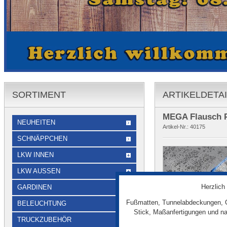
SORTIMENT
ARTIKELDETA
MEGA Flausch 
NEUHEITEN
Artikel-Nr.:
40175
SCHNÄPPCHEN
LKW INNEN
LKW AUSSEN
Herzlich
GARDINEN
Fußmatten, Tunnelabdeckungen, G
BELEUCHTUNG
Stick, Maßanfertigungen und na
TRUCKZUBEHÖR