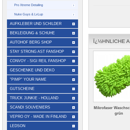
Pro Xtreme Detailing
Nuke Guys & LvLup
AUFKLEBER UND SCHILDER
BEKLEIDUNG & SCHUHE
Ï¿½HNLICHE A
AUTOHOF BERG SHOP
STAY STRONG AST FANSHOP
CONVOY - SIGI REIL FANSHOP
GESCHENKE UND DEKO
"PIMP" YOUR NAME
GUTSCHEINE
TRUCK JUNKIE - HOLLAND
SCANDI SOUVENIERS
Mikrofaser Wasch
grün
VEPRO OY - MADE IN FINLAND
LEDSON