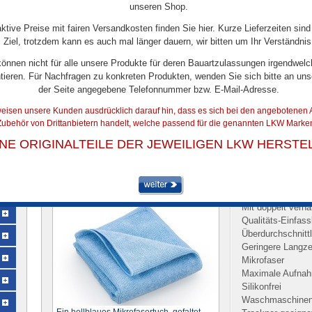
unseren Shop.
aktive Preise mit fairen Versandkosten finden Sie hier. Kurze Lieferzeiten sind
Ziel, trotzdem kann es auch mal länger dauern, wir bitten um Ihr Verständnis
können nicht für alle unsere Produkte für deren Bauartzulassungen irgendwelc
tieren. Für Nachfragen zu konkreten Produkten, wenden Sie sich bitte an uns
der Seite angegebene Telefonnummer bzw. E-Mail-Adresse.
eisen unsere Kunden ausdrücklich darauf hin, dass es sich bei den angebotenen A
ubehör von Drittanbietern handelt, welche passend für die genannten LKW Marken
ARTIKELDETAILS
INE ORIGINALTEILE DER JEWEILIGEN LKW HERSTE
Mikrofasertuch "Platin"
Artikel-Nr.:
40161
Mit doppelt vern
Qualitäts-Einfas
Überdurchschnitt
Geringere Langze
Mikrofaser
Maximale Aufnah
Silikonfrei
Waschmaschinenf