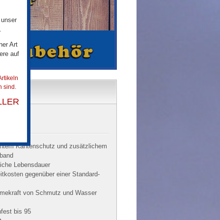
 unser
.
her Art
ere auf
rtikeln
 sind.
LLER
ähtem Kantenschutz und zusätzlichem
sband
liche Lebensdauer
itkosten gegenüber einer Standard-
mekraft von Schmutz und Wasser
est bis 95