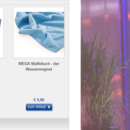
MEGA Waffeltuch - der
MEGA Softtuch - besonders
Wassermagnet
toll für Spiegelflächen und
Displays
€ 5,90
€ 2,90