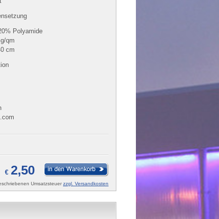
t
ensetzung
 20% Polyamide
 g/qm
40 cm
tion
n
n.com
2,50
€
rgeschriebenen Umsatzsteuer
zzgl. Versandkosten