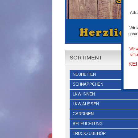
Attr
Wir 
garan
Wir w
um Z
SORTIMENT
KE
NEUHEITEN
SCHNÄPPCHEN
LKW INNEN
LKW AUSSEN
GARDINEN
BELEUCHTUNG
TRUCKZUBEHÖR