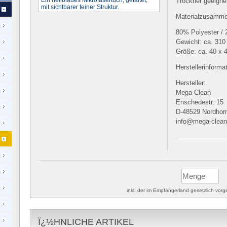
Ein hellblaues Mikrofasertuch, gefaltet,
Trockner geeigne
mit sichtbarer feiner Struktur.
Materialzusamm
80% Polyester /
Gewicht: ca. 310
Größe: ca. 40 x 
Herstellerinforma
Hersteller:
Mega Clean
Enschedestr. 15
D-48529 Nordhor
info@mega-clea
inkl. der im Empfängerland gesetzlich vo
Ï¿½HNLICHE ARTIKEL