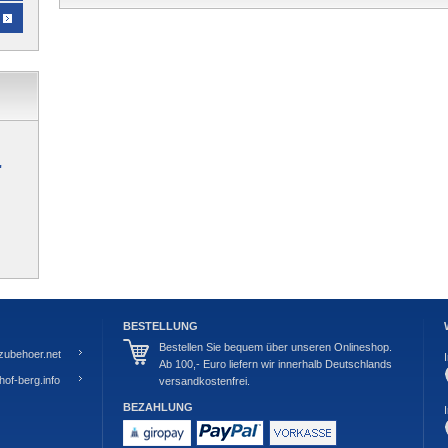
"
BESTELLUNG
Bestellen Sie bequem über unseren Onlineshop.
zubehoer.net
Ab 100,- Euro liefern wir innerhalb Deutschlands
of-berg.info
versandkostenfrei.
BEZAHLUNG