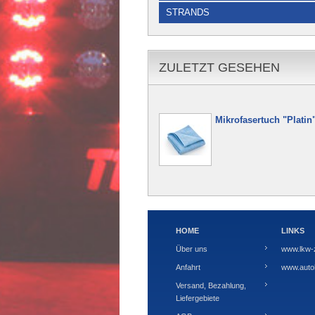
STRANDS
ZULETZT GESEHEN
Mikrofasertuch "Platin
HOME
LINKS
Über uns
www.lkw-
Anfahrt
www.autoh
Versand, Bezahlung,
Liefergebiete