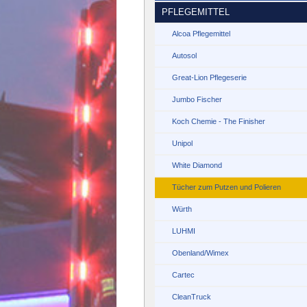
PFLEGEMITTEL
Alcoa Pflegemittel
Autosol
Great-Lion Pflegeserie
Jumbo Fischer
Koch Chemie - The Finisher
Unipol
White Diamond
Tücher zum Putzen und Polieren
Würth
LUHMI
Obenland/Wimex
Cartec
CleanTruck