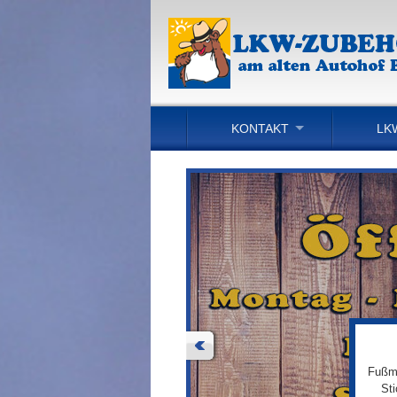
KONTAKT
LK
Fußma
St